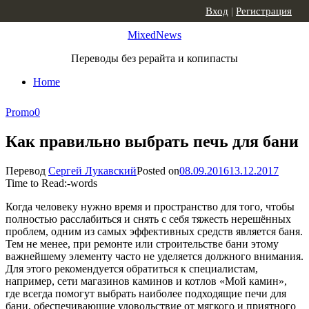
Skip to content
Вход
|
Регистрация
MixedNews
Переводы без рерайта и копипасты
Home
Promo
0
Как правильно выбрать печь для бани
Перевод
Сергей Лукавский
Posted on
08.09.2016
13.12.2017
Time to Read:
-
words
Когда человеку нужно время и пространство для того, чтобы
полностью расслабиться и снять с себя тяжесть нерешённых
проблем, одним из самых эффективных средств является баня.
Тем не менее, при ремонте или строительстве бани этому
важнейшему элементу часто не уделяется должного внимания.
Для этого рекомендуется обратиться к специалистам,
например, сети магазинов каминов и котлов «Мой камин»,
где всегда помогут выбрать наиболее подходящие печи для
бани, обеспечивающие удовольствие от мягкого и приятного