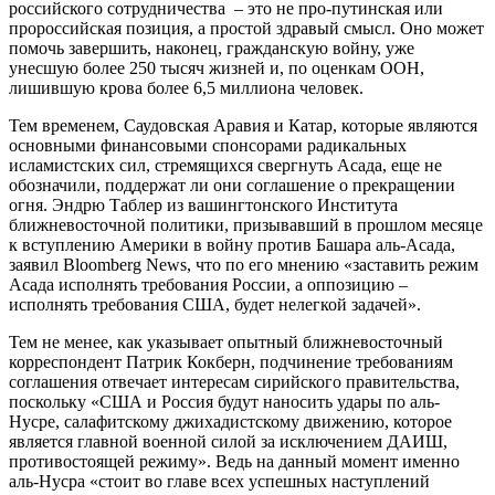
российского сотрудничества – это не про-путинская или
пророссийская позиция, а простой здравый смысл. Оно может
помочь завершить, наконец, гражданскую войну, уже
унесшую более 250 тысяч жизней и, по оценкам ООН,
лишившую крова более 6,5 миллиона человек.
Тем временем, Саудовская Аравия и Катар, которые являются
основными финансовыми спонсорами радикальных
исламистских сил, стремящихся свергнуть Асада, еще не
обозначили, поддержат ли они соглашение о прекращении
огня. Эндрю Таблер из вашингтонского Института
ближневосточной политики, призывавший в прошлом месяце
к вступлению Америки в войну против Башара аль-Асада,
заявил Bloomberg News, что по его мнению «заставить режим
Асада исполнять требования России, а оппозицию –
исполнять требования США, будет нелегкой задачей».
Тем не менее, как указывает опытный ближневосточный
корреспондент Патрик Кокберн, подчинение требованиям
соглашения отвечает интересам сирийского правительства,
поскольку «США и Россия будут наносить удары по аль-
Нусре, салафитскому джихадистскому движению, которое
является главной военной силой за исключением ДАИШ,
противостоящей режиму». Ведь на данный момент именно
аль-Нусра «стоит во главе всех успешных наступлений