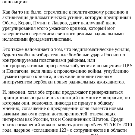
оппозиции».
Как бы то ни было, стремление к политическому решению и
активизация дипломатических усилий, которую предприняли
Обама, Керри, Путин и Лавров, дают наилучший шанс
урегулирования этого ужасного кризиса, который мог
завершиться свержением светского режима радикальными
исламскими фундаменталистами.
Это также напоминает о том, что недипломатические усилия,
будь то якобы неизбирательные бомбовые удары России по
контролируемым повстанцами районам, или
контрпродуктивные программы «обучения и оснащения» ЦРУ
и Пентагона, вели лишь к продолжению войны, углублению
гуманитарного кризиса, и служили дополнительным
инструментом вербовки новых радикальных джихадистов.
И, наконец, хотя обе страны продолжают придерживаться
принципиально различных позиций по многим вопросам, по
которым они, возможно, никогда не придут к общему
мнению, соглашение о прекращении огня является новым
важным шагом в серии договоренностей, отвечающих
интересам как России, так и Соединенных Штатов. Среди
таких соглашений можно назвать договор «New START» 2010
года, ядерное «соглашение 123» о сотрудничестве в области