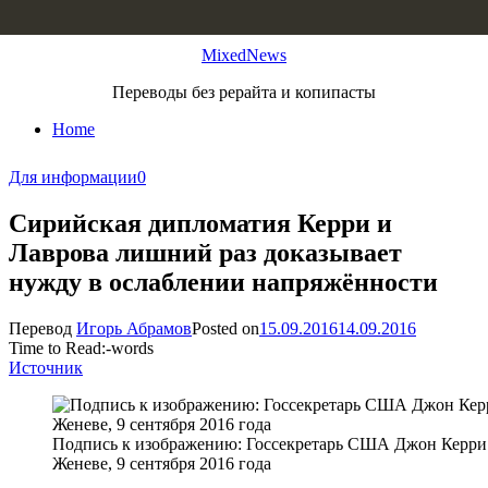
Skip to content
MixedNews
Переводы без рерайта и копипасты
Home
Для информации
0
Сирийская дипломатия Керри и
Лаврова лишний раз доказывает
нужду в ослаблении напряжённости
Перевод
Игорь Абрамов
Posted on
15.09.2016
14.09.2016
Time to Read:
-
words
Источник
Подпись к изображению: Госсекретарь США Джон Керри 
Женеве, 9 сентября 2016 года