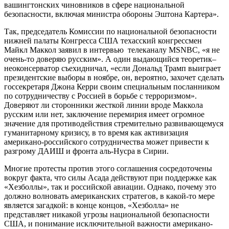
вашингтонских чиновников в сфере национальной
безопасности, включая министра обороны Эштона Картера».
Так, председатель Комиссии по национальной безопасности
нижней палаты Конгресса США техасский конгрессмен
Майкл Маккол заявил в интервью телеканалу MSNBC, «я не
очень-то доверяю русским». А один выдающийся теоретик–
неоконсерватор съехидничал, «если Дональд Трамп выиграет
президентские выборы в ноябре, он, вероятно, захочет сделать
госсекретаря Джона Керри своим специальным посланником
по сотрудничеству с Россией в борьбе с терроризмом».
Доверяют ли сторонники жесткой линии вроде Маккола
русским или нет, заключение перемирия имеет огромное
значение для противодействия стремительно развивающемуся
гуманитарному кризису, в то время как активизация
американо-российского сотрудничества может привести к
разгрому ДАИШ и фронта аль-Нусра в Сирии.
Многие протесты против этого соглашения сосредоточены
вокруг факта, что силы Асада действуют при поддержке как
«Хезболлы», так и российской авиации. Однако, почему это
должно волновать американских стратегов, в какой-то мере
является загадкой: в конце концов, «Хезболла» не
представляет никакой угрозы национальной безопасности
США, и понимание исключительной важности американо-