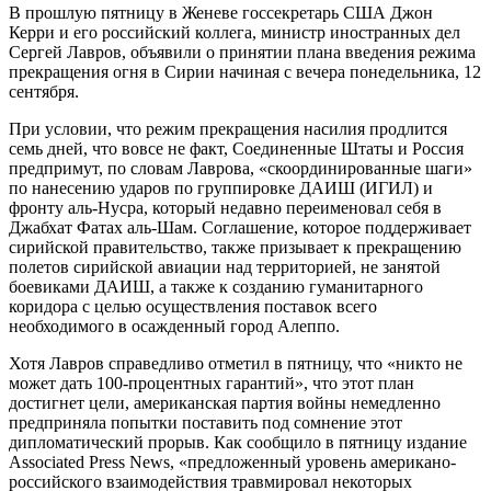
В прошлую пятницу в Женеве госсекретарь США Джон
Керри и его российский коллега, министр иностранных дел
Сергей Лавров, объявили о принятии плана введения режима
прекращения огня в Сирии начиная с вечера понедельника, 12
сентября.
При условии, что режим прекращения насилия продлится
семь дней, что вовсе не факт, Соединенные Штаты и Россия
предпримут, по словам Лаврова, «скоординированные шаги»
по нанесению ударов по группировке ДАИШ (ИГИЛ) и
фронту аль-Нусра, который недавно переименовал себя в
Джабхат Фатах аль-Шам. Соглашение, которое поддерживает
сирийской правительство, также призывает к прекращению
полетов сирийской авиации над территорией, не занятой
боевиками ДАИШ, а также к созданию гуманитарного
коридора с целью осуществления поставок всего
необходимого в осажденный город Алеппо.
Хотя Лавров справедливо отметил в пятницу, что «никто не
может дать 100-процентных гарантий», что этот план
достигнет цели, американская партия войны немедленно
предприняла попытки поставить под сомнение этот
дипломатический прорыв. Как сообщило в пятницу издание
Associated Press News, «предложенный уровень американо-
российского взаимодействия травмировал некоторых