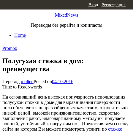
Skip to content
Вход
|
Регистрация
MixedNews
Переводы без рерайта и копипасты
Home
Promo
0
Полусухая стяжка в дом:
преимущества
Перевод
molten
Posted on
04.10.2016
Time to Read:
-
words
На сегодняшний день высокая популярность использования
полусухой стяжки в доме для выравнивания поверхности
пола объясняется непревзойденным качеством, относительно
низкой ценой, высокой производительностью, скоростью
выполнения работ. Благодаря данному методу вы получаете
ровный, устойчивый к нагрузкам пол. Предоставляем ссылку
сайта на котором Вы можете посмотреть услиги по
стяжке