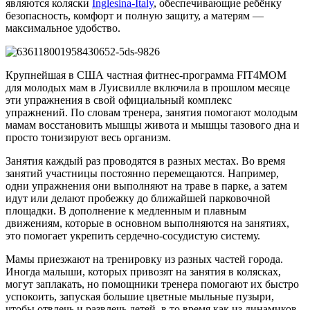
являются коляски
Inglesina-Italy
, обеспечивающие ребёнку
безопасность, комфорт и полную защиту, а матерям —
максимальное удобство.
Крупнейшая в США частная фитнес-программа FIT4MOM
для молодых мам в Луисвилле включила в прошлом месяце
эти упражнения в свой официальный комплекс
упражнений. По словам тренера, занятия помогают молодым
мамам восстановить мышцы живота и мышцы тазового дна и
просто тонизируют весь организм.
Занятия каждый раз проводятся в разных местах. Во время
занятий участницы постоянно перемещаются. Например,
одни упражнения они выполняют на траве в парке, а затем
идут или делают пробежку до ближайшей парковочной
площадки. В дополнение к медленным и плавным
движениям, которые в основном выполняются на занятиях,
это помогает укрепить сердечно-сосудистую систему.
Мамы приезжают на тренировку из разных частей города.
Иногда малыши, которых привозят на занятия в колясках,
могут заплакать, но помощники тренера помогают их быстро
успокоить, запуская большие цветные мыльные пузыри,
чтобы отвлечь и развлечь детей, в то время как из динамиков