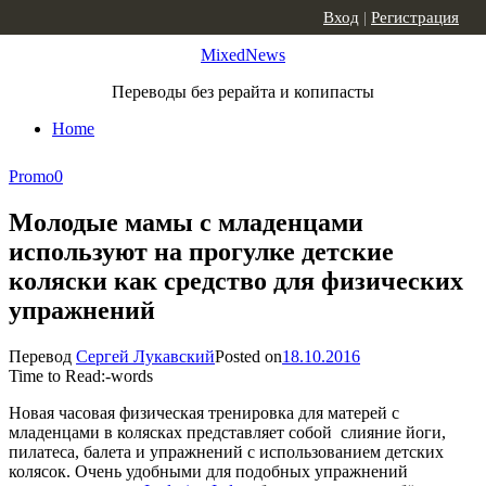
Skip to content
Вход
|
Регистрация
MixedNews
Переводы без рерайта и копипасты
Home
Promo
0
Молодые мамы с младенцами
используют на прогулке детские
коляски как средство для физических
упражнений
Перевод
Сергей Лукавский
Posted on
18.10.2016
Time to Read:
-
words
Новая часовая физическая тренировка для матерей с
младенцами в колясках представляет собой слияние йоги,
пилатеса, балета и упражнений с использованием детских
колясок. Очень удобными для подобных упражнений