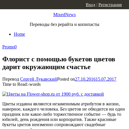
Skip to content
Вход
|
Регистрация
MixedNews
Переводы без рерайта и копипасты
Home
Promo
0
Флорист с помощью букетов цветов
дарит окружающим счастье
Перевод
Сергей Лукавский
Posted on
27.10.2016
15.07.2017
Time to Read:
-
words
Цветы издавна являются незаменимым атрибутом в жизни,
наверное, каждого человека. Без цветов не обходится ни один
праздник или какое-либо торжественное событие — будь то
юбилей, день рождения или корпоратив. Также красивые
букеты цветов неизменно сопровождают свадебные