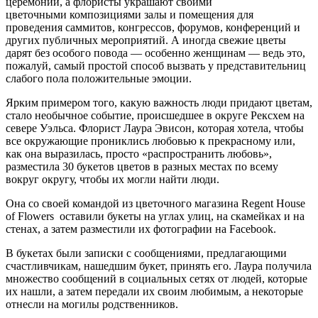
церемонии, а флористы украшают своими
цветочными композициями залы и помещения для
проведения саммитов, конгрессов, форумов, конференций и
других публичных мероприятий. А иногда свежие цветы
дарят без особого повода — особенно женщинам — ведь это,
пожалуй, самый простой способ вызвать у представительниц
слабого пола положительные эмоции.
Ярким примером того, какую важность люди придают цветам,
стало необычное событие, происшедшее в округе Рексхем на
севере Уэльса. Флорист Лаура Эвисон, которая хотела, чтобы
все окружающие прониклись любовью к прекрасному или,
как она выразилась, просто «распространить любовь»,
разместила 30 букетов цветов в разных местах по всему
вокруг округу, чтобы их могли найти люди.
Она со своей командой из цветочного магазина Regent House
of Flowers оставили букеты на углах улиц, на скамейках и на
стенах, а затем разместили их фотографии на Facebook.
В букетах были записки с сообщениями, предлагающими
счастливчикам, нашедшим букет, принять его. Лаура получила
множество сообщений в социальных сетях от людей, которые
их нашли, а затем передали их своим любимым, а некоторые
отнесли на могилы родственников.