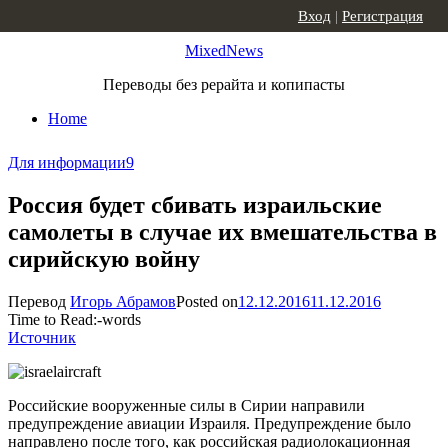
Skip to content
Вход
|
Регистрация
MixedNews
Переводы без рерайта и копипасты
Home
Для информации
9
Россия будет сбивать израильские
самолеты в случае их вмешательства в
сирийскую войну
Перевод
Игорь Абрамов
Posted on
12.12.2016
11.12.2016
Time to Read:
-
words
Источник
Российские вооруженные силы в Сирии направили
предупреждение авиации Израиля. Предупреждение было
направлено после того, как российская радиолокационная