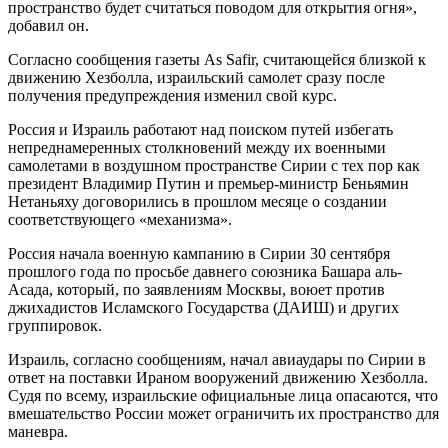
пространство будет считаться поводом для открытия огня»,
добавил он.
Согласно сообщения газеты As Safir, считающейся близкой к
движению Хезболла, израильский самолет сразу после
получения предупреждения изменил свой курс.
Россия и Израиль работают над поиском путей избегать
непреднамеренных столкновений между их военными
самолетами в воздушном пространстве Сирии с тех пор как
президент Владимир Путин и премьер-министр Беньямин
Нетаньяху договорились в прошлом месяце о создании
соответствующего «механизма».
Россия начала военную кампанию в Сирии 30 сентября
прошлого года по просьбе давнего союзника Башара аль-
Асада, который, по заявлениям Москвы, воюет против
джихадистов Исламского Государства (ДАИШ) и других
группировок.
Израиль, согласно сообщениям, начал авиаудары по Сирии в
ответ на поставки Ираном вооружений движению Хезболла.
Судя по всему, израильские официальные лица опасаются, что
вмешательство России может ограничить их пространство для
маневра.