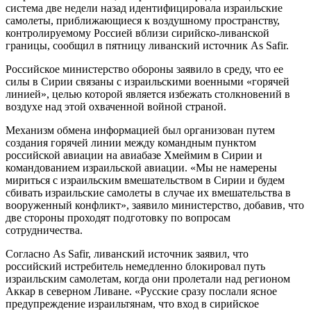
система две недели назад идентифицировала израильские
самолеты, приближающиеся к воздушному пространству,
контролируемому Россией вблизи сирийско-ливанской
границы, сообщил в пятницу ливанский источник As Safir.
Российское министерство обороны заявило в среду, что ее
силы в Сирии связаны с израильскими военными «горячей
линией», целью которой является избежать столкновений в
воздухе над этой охваченной войной страной.
Механизм обмена информацией был организован путем
создания горячей линии между командным пунктом
российской авиации на авиабазе Хмеймим в Сирии и
командованием израильской авиации. «Мы не намерены
мириться с израильским вмешательством в Сирии и будем
сбивать израильские самолеты в случае их вмешательства в
вооруженный конфликт», заявило министерство, добавив, что
две стороны проходят подготовку по вопросам
сотрудничества.
Согласно As Safir, ливанский источник заявил, что
российский истребитель немедленно блокировал путь
израильским самолетам, когда они пролетали над регионом
Аккар в северном Ливане. «Русские сразу послали ясное
предупреждение израильтянам, что вход в сирийское