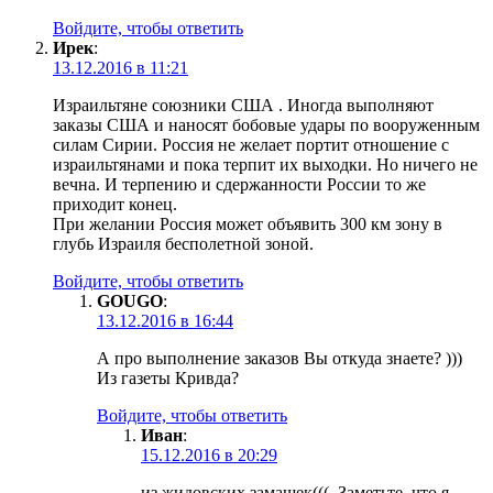
Войдите, чтобы ответить
Ирек
:
13.12.2016 в 11:21
Израильтяне союзники США . Иногда выполняют
заказы США и наносят бобовые удары по вооруженным
силам Сирии. Россия не желает портит отношение с
израильтянами и пока терпит их выходки. Но ничего не
вечна. И терпению и сдержанности России то же
приходит конец.
При желании Россия может объявить 300 км зону в
глубь Израиля бесполетной зоной.
Войдите, чтобы ответить
GOUGO
:
13.12.2016 в 16:44
А про выполнение заказов Вы откуда знаете? )))
Из газеты Кривда?
Войдите, чтобы ответить
Иван
:
15.12.2016 в 20:29
из жидовских замашек(((. Заметьте. что я