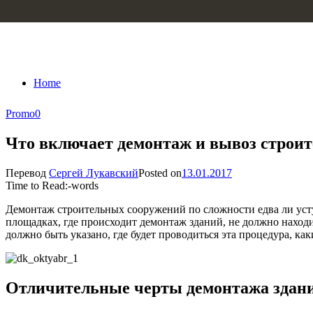
Skip to content
Home
Promo
0
Что включает демонтаж и вывоз строит
Перевод
Сергей Лукавский
Posted on
13.01.2017
Time to Read:
-
words
Демонтаж строительных сооружений по сложности едва ли усту
площадках, где происходит демонтаж зданий, не должно наход
должно быть указано, где будет проводиться эта процедура, к
Отличительные черты демонтажа здан