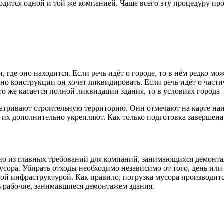
дится одной и той же компанией. Чаще всего эту процедуру про
, где оно находится. Если речь идёт о городе, то в нём редко м
енно конструкции он хочет ликвидировать. Если речь идёт о час
Что же касается полной ликвидации здания, то в условиях горо
матривают строительную территорию. Они отмечают на карте наи
 их дополнительно укрепляют. Как только подготовка завершена
дно из главных требований для компаний, занимающихся демонт
усора. Убирать отходы необходимо независимо от того, день или 
итой инфраструктурой. Как правило, погрузка мусора производит
 рабочие, занимавшиеся демонтажем здания.