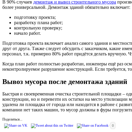
В 90% случаев
демонтаж и вывоз строительного мусора
произво
более универсальной. Демонтаж зданий обязательно включает:
подготовку проекта;
разработку плана работ;
контрольную проверку;
начало работ.
Подготовка проекта включает анализ самого здания и местности
друг от друга. Также следует обсудить с заказчиком, какие им
персонал, т.к. примерно 80% работ придётся делать вручную. 
Когда план работ полностью разработан, инженеры ещё раз ос
неконтролируемое разрушение конструкций. Если требуется, то
Вывоз мусора после демонтажа зданий
Быстрая и своевременная очистка строительной площадки – о
конструкции, но и перевезти их остатки на место утилизации м
удалена ли площадка от города или находится в районе с разв
компании нет таких машин, то мусор должны в фуры погрузить
Поделиться...
0