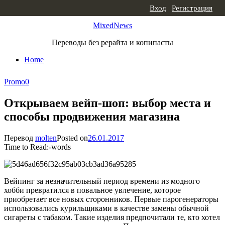
Skip to content
Вход
|
Регистрация
MixedNews
Переводы без рерайта и копипасты
Home
Promo
0
Открываем вейп-шоп: выбор места и
способы продвижения магазина
Перевод
molten
Posted on
26.01.2017
Time to Read:
-
words
Вейпинг за незначительный период времени из модного
хобби превратился в повальное увлечение, которое
приобретает все новых сторонников. Первые парогенераторы
использовались курильщиками в качестве замены обычной
сигареты с табаком. Такие изделия предпочитали те, кто хотел