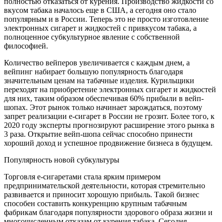
полностью отказаться от курения. Производство жидкости со
вкусом табака началось еще в США, а сегодня оно стало
популярным и в России. Теперь это не просто изготовление
электронных сигарет и жидкостей с привкусом табака, а
полноценное субкультурное явление с собственной
философией.
Количество вейперов увеличивается с каждым днем, а
вейпинг набирает большую популярность благодаря
значительным ценам на табачные изделия. Курильщики
переходят на приобретение электронных сигарет и жидкостей
для них, таким образом обеспечивая 60% прибыли в вейп-
шопах. Этот рынок только начинает зарождаться, поэтому
запрет реализации е-сигарет в России не грозит. Более того, к
2020 году эксперты прогнозируют расширение этого рынка в
3 раза. Открытие вейп-шопа сейчас способно принести
хороший доход и успешное продвижение бизнеса в будущем.
Популярность новой субкультуры
Торговля е-сигаретами стала ярким примером
предпринимательской деятельности, которая стремительно
развивается и приносит хорошую прибыль. Такой бизнес
способен составить конкуренцию крупным табачным
фабрикам благодаря популярности здорового образа жизни и
многочисленным отказам от курения табака. Сегодня