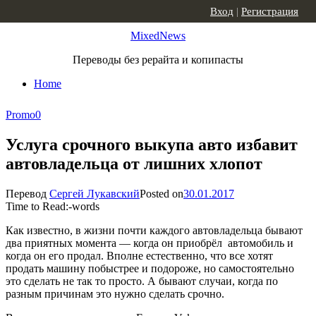
Skip to content
Вход
|
Регистрация
MixedNews
Переводы без рерайта и копипасты
Home
Promo
0
Услуга срочного выкупа авто избавит
автовладельца от лишних хлопот
Перевод
Сергей Лукавский
Posted on
30.01.2017
Time to Read:
-
words
Как известно, в жизни почти каждого автовладельца бывают
два приятных момента — когда он приобрёл автомобиль и
когда он его продал. Вполне естественно, что все хотят
продать машину побыстрее и подороже, но самостоятельно
это сделать не так то просто. А бывают случаи, когда по
разным причинам это нужно сделать срочно.