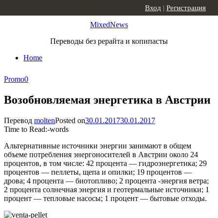
Skip to content
Вход
|
Регистрация
MixedNews
Переводы без рерайта и копипасты
Home
Promo
0
Возобновляемая энергетика в Австрии
Перевод
molten
Posted on
30.01.2017
30.01.2017
Time to Read:
-
words
Альтернативные источники энергии занимают в общем
объеме потребления энергоносителей в Австрии около 24
процентов, в том числе: 42 процента — гидроэнергетика; 29
процентов — пеллеты, щепа и опилки; 19 процентов —
дрова; 4 процента — биотопливо; 2 процента -энергия ветра;
2 процента солнечная энергия и геотермальные источники; 1
процент — тепловые насосы; 1 процент — бытовые отходы.