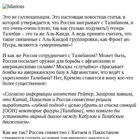
Это не галлюцинация. Это настоящая новостная статья, в
которой утверждается, что Россия заигрывает с Талибаном, и
это очень-очень плохо, так как (только подумать!) теперь
Талибан – это та же Аль-Каида. А ведь принято считать, что
такие связанные с Аль-Каидой группировки, как Фронт ан-
Нусра, являются «умеренными»!
И как же Россия сотрудничает с Талибаном? Может быть,
Россия посылает оружие для борьбы с афганскими и
американскими силами? Москва «случайно» сбрасывает
бомбы на американскую базу в Афганистане, что ведёт к
укреплению Талибана? Нет, Кремлю ставится в вину кое-что
более существенное:
«Согласно информации агентства Рейтер, Захарова заявила,
что Китай, Пакистан и Россия совместно решили
выработать «гибкий подход с целью убрать из списка санкций
[ООН] некоторые фигуры [Талибана], что помогло бы
установить мирный диалог между Кабулом и Талибским
движением».
Как же так? Россия совместно с Китаем и Пакистаном
стремится создать условия для мирного диалога и