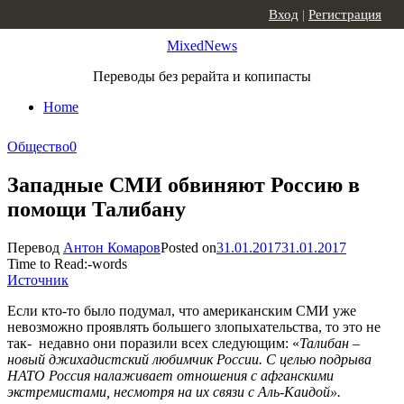
Skip to content
Вход
|
Регистрация
MixedNews
Переводы без рерайта и копипасты
Home
Общество
0
Западные СМИ обвиняют Россию в
помощи Талибану
Перевод
Антон Комаров
Posted on
31.01.2017
31.01.2017
Time to Read:
-
words
Источник
Если кто-то было подумал, что американским СМИ уже
невозможно проявлять большего злопыхательства, то это не
так- недавно они поразили всех следующим: «
Талибан –
новый джихадистский любимчик России. С целью подрыва
НАТО Россия налаживает отношения с афганскими
экстремистами, несмотря на их связи с Аль-Каидой».