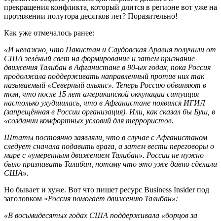
прекращения конфликта, который длится в регионе вот уже на
протяжении полутора десятков лет? Поразительно!
Как уже отмечалось ранее:
«И неважно, что Пакистан и Саудовская Аравия получили от
США зелёный свет на формирование и затем признание
движения Талибан в Афганистане в 90-ых годах, пока Россия
продолжала поддерживать направленный против них так
называемый «Северный альянс». Теперь Россию обвиняют в
том, что после 15 лет американской оккупации ситуация
настолько ухудшилась, что в Афганистане появился ИГИЛ
(запрещённая в России организация). Или, как сказал бы Буш, в
«создании комфортных условий для террористов.
Штаты постоянно заявляли, что в случае с Афганистаном
следует сначала подавить врага, а затем вести переговоры о
мире с «умеренным движением Талибан». России не нужно
было признавать Талибан, потому что это уже давно сделали
США».
Но бывает и хуже. Вот что пишет ресурс Business Insider под
заголовком «
Россия помогает движению Талибан»:
«В восьмидесятых годах США поддерживала «борцов за