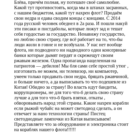
Блёва, причём полная, ну потешьте своё самолюбие.
Какой тут противостоять, когда мы в штанах засранных,
с нашим бюджетом, какой тут нахрен флот? Продаём
свои недра и едава сводим концы с концами. С 2014
года русский человек обеднел в 2а раза. И пошли накуй
эти писаки и пистдаболы, которые лижут зад и тешат
себя гордостью за государство. Ненавижу государство,
но люблю свою страну, где всё работает на то, что-бы
люди жили в говне и не возбухали. У нас нет вообще
флота, ни подводного ни надводного одни консервные
банки которые дымят пердят и скрежещут своим
ржавым железом. Одна пропаганда нацеленная на
патриотов — дебилов! Мы бля сами себе простой утюг ,
изготовить не можем, ни телевизор, ни компьютер,
умеем только продавать свои недра, бряцать ржавчиной,
и больше ничего, а да выписывать то что подешевле из
Китая! Обидно за страну! Во власть идут бандиты,
коррупционеры, не для того что-б делать свою страну
лучше а для того что-б брать взятки, откаты ,
обворовывать народ этой страны. Какие нахрен корабли
если рыжий чубайс на может светодиод сделать, а он
отвечает за нано технологии страны! Пистец
светодиодные лампочки из Китая выписываем!
Представляете что за оборудование и электроника стоит
на кораблях нашего флота!!!!!!