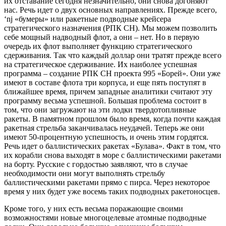
их отставание сегодня незначительно, они снова догоняют
нас. Речь идет о двух основных направлениях. Прежде всего,
‘nj «бумеры» или ракетные подводные крейсера
стратегического назначения (РПК СН). Мы можем позволить
себе мощный надводный флот, а они – нет. Но в первую
очередь их флот выполняет функцию стратегического
сдерживания. Так что каждый доллар они тратят прежде всего
на стратегическое сдерживание. Их наиболее успешная
программа – создание РПК СН проекта 995 «Борей». Они уже
имеют в составе флота три корпуса, и еще пять поступят в
ближайшее время, причем западные аналитики считают эту
программу весьма успешной. Большая проблема состоит в
том, что они загружают на эти лодки твердотопливные
ракеты. В памятном прошлом было время, когда почти каждая
ракетная стрельба заканчивалась неудачей. Теперь же они
имеют 50-процентную успешность, и очень этим гордятся.
Речь идет о баллистических ракетах «Булава». Факт в том, что
их корабли снова выходят в море с баллистическими ракетами
на борту. Русские с гордостью заявляют, что в случае
необходимости они могут выполнять стрельбу
баллистическими ракетами прямо с пирса. Через некоторое
время у них будет уже восемь таких подводных ракетоносцев.
Кроме того, у них есть весьма поражающие своими
возможностями новые многоцелевые атомные подводные