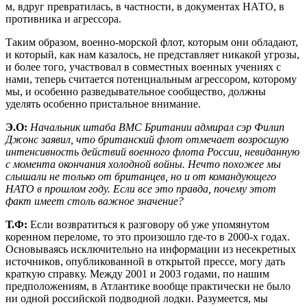
м, вдруг превратилась, в частности, в документах НАТО, в
противника и агрессора.
Таким образом, военно-морской флот, которым они обладают,
и который, как нам казалось, не представляет никакой угрозы,
и более того, участвовал в совместных военных учениях с
нами, теперь считается потенциальным агрессором, которому
мы, и особенно разведывательное сообщество, должны
уделять особенно пристальное внимание.
Э.О:
Начальник штаба ВМС Британии адмирал сэр Филип
Джонс заявил, что британский флот отмечает возросшую
интенсивность действий военного флота России, невиданную
с момента окончания холодной войны. Нечто похожее мы
слышали не только от британцев, но и от командующего
НАТО в прошлом году. Если все это правда, почему этот
факт имеет столь важное значение?
Т.Ф:
Если возвратиться к разговору об уже упомянутом
коренном переломе, то это произошло где-то в 2000-х годах.
Основываясь исключительно на информации из несекретных
источников, опубликованной в открытой прессе, могу дать
краткую справку. Между 2001 и 2003 годами, по нашим
предположениям, в Атлантике вообще практически не было
ни одной российской подводной лодки. Разумеется, мы