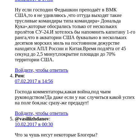
Ну если господин Федышкин преподаёт в ВМК
США,то я не удивляюсь ,что оттуда выходят такие
трусливые командиры типа командира» Дональда
Кука»,которые обосрались только от нескольких
пролётов СУ-24.И хотелось бы напомнить капитану 1-го
ранга,что в акватории США буквально в нескольких
десятков морских миль на постоянном дежурстве
находятся АПЛ России и Китая.Время подлёта от 45
секунд до 2,5 минут,покрытие площади до 70%
территории США.
Войдите, чтобы ответить
Ром
:
07.02.2017 в 14:56
Господа комментаторы,какая война,под чьим
руководством?Да даже если у нас случиться какой успех
на поле боя,нас сразу-же предадут!
Войдите, чтобы ответить
@vasiliizhdanov
:
10.02.2017 в 00:30
Что за чушь несут некоторые Блогеры?