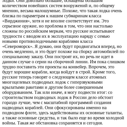
лодки. Они довольно большие, оснащены большим
количеством новейших систем вооружений и, по общему
мнению, весьма малошумные. Похоже, что такая лодка очень
близка по параметрам к нашим субмаринам класса
«Вирджиния», хотя и не вполне соответствует им. Это
серьезное оружие, но проблема в том, что они настолько
сложны по российским меркам, что русские испытывают
трудности с вводом их в эксплуатацию наряду с семью
новыми противолодочными кораблями класса
«Североморск». Я думаю, они будут продвигаться вперед, но
очень медленно, и это будет похоже на сборку автомобилей по
специальному заказу. Они построят их, но речь не идет в
данном случае о серии на сборочной линии. Им пока слишком
трудно поставить эти проекты на конвейер. Впрочем, это
будут хорошие корабли, когда войдут в строй. Кроме того,
русские теперь говорят о следующем классе атомных
многоцелевых подводных лодок с гиперзвуковыми
крылатыми ракетами и другим более совершенным
оборудованием. Так или иначе, я могу подвести итог: со
строительством подводных лодок в России дело обстоит
гораздо лучше, чем с масштабной программой создания
надводных кораблей. Они сфокусированы именно на
подводном флоте, здесь задействованы их основные таланты,
а также основные средства, и так было еще во время холодной
войны. Такая же обстановка сохраняется и сегодня.