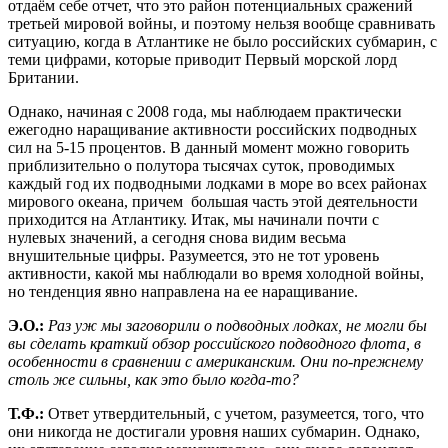
отдаём себе отчет, что это район потенциальных сражений
третьей мировой войны, и поэтому нельзя вообще сравнивать
ситуацию, когда в Атлантике не было российских субмарин, с
теми цифрами, которые приводит Первый морской лорд
Британии.
Однако, начиная с 2008 года, мы наблюдаем практически
ежегодно наращивание активности российских подводных
сил на 5-15 процентов. В данный момент можно говорить
приблизительно о полутора тысячах суток, проводимых
каждый год их подводными лодками в море во всех районах
мирового океана, причем большая часть этой деятельности
приходится на Атлантику. Итак, мы начинали почти с
нулевых значений, а сегодня снова видим весьма
внушительные цифры. Разумеется, это не тот уровень
активности, какой мы наблюдали во время холодной войны,
но тенденция явно направлена на ее наращивание.
Э.
O.:
Раз уж мы заговорили о подводных лодках, не могли бы
вы сделать краткий обзор российского подводного флота, в
особенности в сравнении с американским. Они по-прежнему
столь же сильны, как это было когда-то?
Т.Ф.:
Ответ утвердительный, с учетом, разумеется, того, что
они никогда не достигали уровня наших субмарин. Однако,