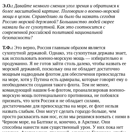
Э.
O.:
Давайте немного сменим угол зрения и обратимся к
более масштабной картине. Поговорим о военно-морской
мощи в целом. Справедливо ли было бы назвать сегодня
Россию морской державой? Большинство людей скорее
назвали бы ее сухопутной. Как это соотносится с
современной российской политикой национальной
безопасности?
Т.Ф.:
Это верно, Россия главным образом является
сухопутной державой. Однако, эта сухопутная держава знает,
как использовать военно-морскую мощь — избирательно и
продуманно. Я не готов зайти столь далеко, чтобы назвать ее
морской державой, поскольку она не обладает достаточно
мощным надводным флотом для обеспечения превосходства
на море, хотя у Путина есть адмиралы, которые говорят ему о
необходимости создания такого флота. Тем не менее,
командующий нашим 6-м флотом, проанализировав военно-
морскую мощь потенциального противника, не побоялся
признать, что хотя Россия и не обладает силами,
достаточными для превосходства на море, ее флот нельзя
назвать слабым. Они могут сделать гораздо больше, чем
просто расквасить нам нос, если мы решимся воевать с ними в
Черном море, на Балтике и, конечно, в Арктике. Они
способны нанести нам существенный урон. У них пока нет