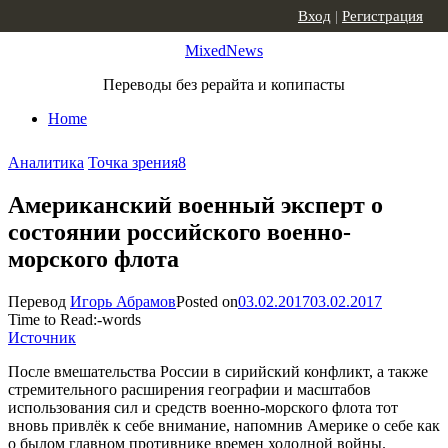
Skip to content
Вход
|
Регистрация
MixedNews
Переводы без рерайта и копипасты
Home
Аналитика
Точка зрения
8
Американский военный эксперт о
состоянии российского военно-
морского флота
Перевод
Игорь Абрамов
Posted on
03.02.2017
03.02.2017
Time to Read:
-
words
Источник
После вмешательства России в сирийский конфликт, а также
стремительного расширения географии и масштабов
использования сил и средств военно-морского флота тот
вновь привлёк к себе внимание, напомнив Америке о себе как
о былом главном противнике времен холодной войны.