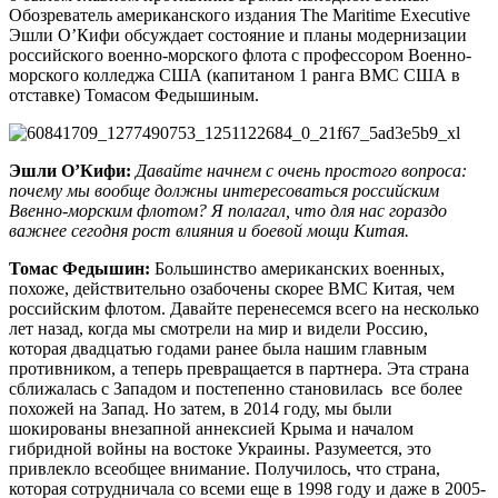
Обозреватель американского издания The Maritime Executive
Эшли О’Кифи обсуждает состояние и планы модернизации
российского военно-морского флота с профессором Военно-
морского колледжа США (капитаном 1 ранга ВМС США в
отставке) Томасом Федышиным.
Эшли О’Кифи:
Давайте начнем с очень простого вопроса:
почему мы вообще должны интересоваться российским
Ввенно-морским флотом? Я полагал, что для нас гораздо
важнее сегодня рост влияния и боевой мощи Китая.
Томас Федышин:
Большинство американских военных,
похоже, действительно озабочены скорее ВМС Китая, чем
российским флотом. Давайте перенесемся всего на несколько
лет назад, когда мы смотрели на мир и видели Россию,
которая двадцатью годами ранее была нашим главным
противником, а теперь превращается в партнера. Эта страна
сближалась с Западом и постепенно становилась все более
похожей на Запад. Но затем, в 2014 году, мы были
шокированы внезапной аннексией Крыма и началом
гибридной войны на востоке Украины. Разумеется, это
привлекло всеобщее внимание. Получилось, что страна,
которая сотрудничала со всеми еще в 1998 году и даже в 2005-