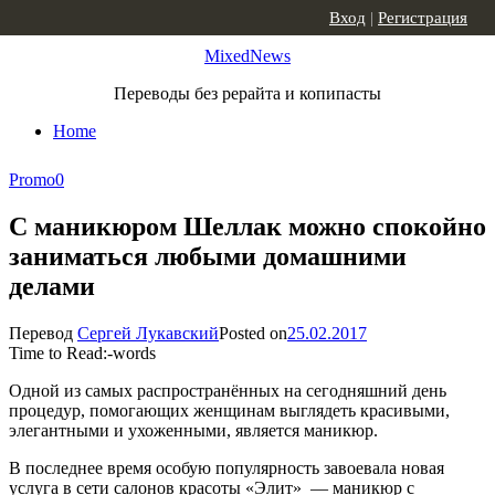
Skip to content
Вход
|
Регистрация
MixedNews
Переводы без рерайта и копипасты
Home
Promo
0
С маникюром Шеллак можно спокойно
заниматься любыми домашними
делами
Перевод
Сергей Лукавский
Posted on
25.02.2017
Time to Read:
-
words
Одной из самых распространённых на сегодняшний день
процедур, помогающих женщинам выглядеть красивыми,
элегантными и ухоженными, является маникюр.
В последнее время особую популярность завоевала новая
услуга в сети салонов красоты «Элит» — маникюр с