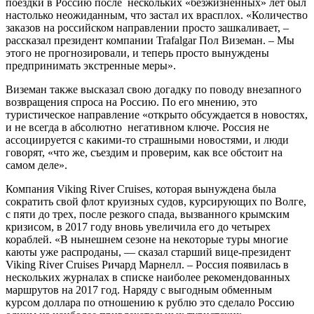
поездки в Россию после нескольких «безжизненных» лет был
настолько неожиданным, что застал их врасплох. «Количество
заказов на российском направлении просто зашкаливает, –
рассказал президент компании Trafalgar Пол Виземан. – Мы
этого не прогнозировали, и теперь просто вынуждены
предпринимать экстренные меры».
Виземан также высказал свою догадку по поводу внезапного
возвращения спроса на Россию. По его мнению, это
туристическое направление «открыто обсуждается в новостях,
и не всегда в абсолютно негативном ключе. Россия не
ассоциируется с какими-то страшными новостями, и люди
говорят, «что же, съездим и проверим, как все обстоит на
самом деле».
Компания Viking River Cruises, которая вынуждена была
сократить свой флот круизных судов, курсирующих по Волге,
с пяти до трех, после резкого спада, вызванного крымским
кризисом, в 2017 году вновь увеличила его до четырех
кораблей. «В нынешнем сезоне на некоторые туры многие
каюты уже распроданы, — сказал старший вице-президент
Viking River Cruises Ричард Марнелл. – Россия появилась в
нескольких журналах в списке наиболее рекомендованных
маршрутов на 2017 год. Наряду с выгодным обменным
курсом доллара по отношению к рублю это сделало Россию