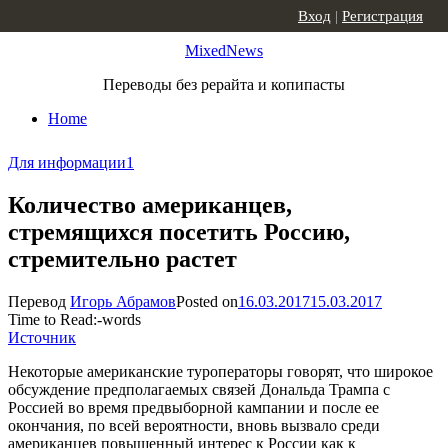
Skip to content
Вход
|
Регистрация
MixedNews
Переводы без рерайта и копипасты
Home
Для информации
1
Количество американцев,
стремящихся посетить Россию,
стремительно растет
Перевод
Игорь Абрамов
Posted on
16.03.2017
15.03.2017
Time to Read:
-
words
Источник
Некоторые американские туроператоры говорят, что широкое
обсуждение предполагаемых связей Дональда Трампа с
Россией во время предвыборной кампании и после ее
окончания, по всей вероятности, вновь вызвало среди
американцев повышенный интерес к России как к