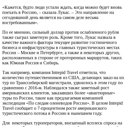
«Кажется, будто люди устали ждать, когда можно будет вновь
поехать в Россию, – сказала Лукас. – Это направление на
сегодняшний день является на самом деле весьма
востребованным».
По ее мнению, сильный доллар против ослабленного рубля
также сыграл заметную роль. Кроме того, Лукас назвала в
качестве важного фактора текущее развитие гостиничного
бизнеса и инфраструктуры в главных туристических местах
России – Москве и Петербурге, а также в некоторых других,
расположенных в стороне от проторенных маршрутов, таких
как Южная Россия и Сибирь.
Так например, компания Intrepid Travel отметила, что
количество путешественников из США, делающих заказ на их
тур по Транссибирской магистрали, удвоилось в этом году по
сравнению с 2016-м. Наблюдался также заметный рост
американских клиентов, заказавших более «авантюрные»
туры по России, такие как предлагаемая компанией
экспедиция «По следам оленеводов России». В целом Intrepid
Travel сообщает о 7-процентном росте американского
туристического потока в Россию в нынешнем году.
Для некоторых туроператоров, внезапный всплеск спроса на