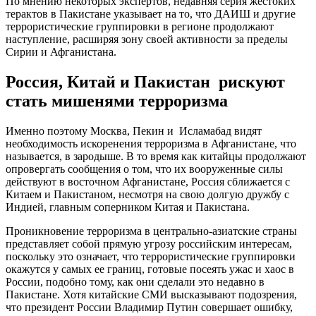
По мнению некоторых экспертов, недавняя серия жестоких
терактов в Пакистане указывает на то, что ДАИШ и другие
террористические группировки в регионе продолжают
наступление, расширяя зону своей активности за пределы
Сирии и Афганистана.
Россия, Китай и Пакистан рискуют
стать мишенями терроризма
Именно поэтому Москва, Пекин и Исламабад видят
необходимость искоренения терроризма в Афганистане, что
называется, в зародыше. В то время как китайцы продолжают
опровергать сообщения о том, что их вооруженные силы
действуют в восточном Афганистане, Россия сближается с
Китаем и Пакистаном, несмотря на свою долгую дружбу с
Индией, главным соперником Китая и Пакистана.
Проникновение терроризма в центрально-азиатские страны
представляет собой прямую угрозу российским интересам,
поскольку это означает, что террористические группировки
окажутся у самых ее границ, готовые посеять ужас и хаос в
России, подобно тому, как они сделали это недавно в
Пакистане. Хотя китайские СМИ высказывают подозрения,
что президент России Владимир Путин совершает ошибку,