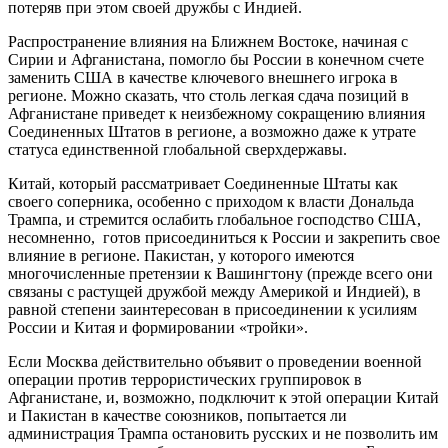
потеряв при этом своей дружбы с Индией.
Распространение влияния на Ближнем Востоке, начиная с
Сирии и Афганистана, помогло бы России в конечном счете
заменить США в качестве ключевого внешнего игрока в
регионе. Можно сказать, что столь легкая сдача позиций в
Афганистане приведет к неизбежному сокращению влияния
Соединенных Штатов в регионе, а возможно даже к утрате
статуса единственной глобальной сверхдержавы.
Китай, который рассматривает Соединенные Штаты как
своего соперника, особенно с приходом к власти Дональда
Трампа, и стремится ослабить глобальное господство США,
несомненно, готов присоединиться к России и закрепить свое
влияние в регионе. Пакистан, у которого имеются
многочисленные претензии к Вашингтону (прежде всего они
связаны с растущей дружбой между Америкой и Индией), в
равной степени заинтересован в присоединении к усилиям
России и Китая и формировании «тройки».
Если Москва действительно объявит о проведении военной
операции против террористических группировок в
Афганистане, и, возможно, подключит к этой операции Китай
и Пакистан в качестве союзников, попытается ли
администрация Трампа остановить русских и не позволить им