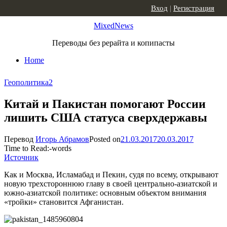
Skip to content
Вход
|
Регистрация
MixedNews
Переводы без рерайта и копипасты
Home
Геополитика
2
Китай и Пакистан помогают России
лишить США статуса сверхдержавы
Перевод
Игорь Абрамов
Posted on
21.03.2017
20.03.2017
Time to Read:
-
words
Источник
Как и Москва, Исламабад и Пекин, судя по всему, открывают
новую трехстороннюю главу в своей центрально-азиатской и
южно-азиатской политике: основным объектом внимания
«тройки» становится Афганистан.