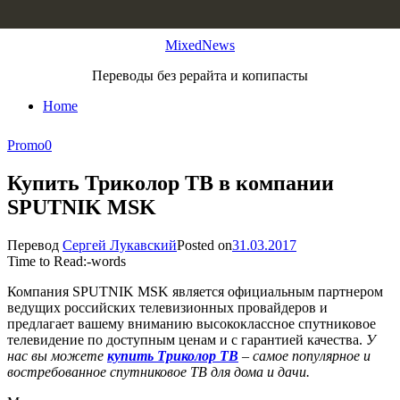
Skip to content
MixedNews
Переводы без рерайта и копипасты
Home
Promo
0
Купить Триколор ТВ в компании
SPUTNIK MSK
Перевод
Сергей Лукавский
Posted on
31.03.2017
Time to Read:
-
words
Компания SPUTNIK MSK является официальным партнером
ведущих российских телевизионных провайдеров и
предлагает вашему вниманию высококлассное спутниковое
телевидение по доступным ценам и с гарантией качества.
У
нас вы можете
купить Триколор ТВ
– самое популярное и
востребованное спутниковое ТВ для дома и дачи.