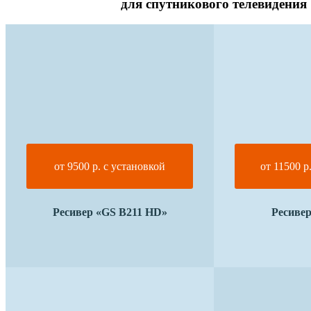
для спутникового телевидения
от 9500 р. с установкой
от 11500 р
Ресивер «GS B211 HD»
Ресивер