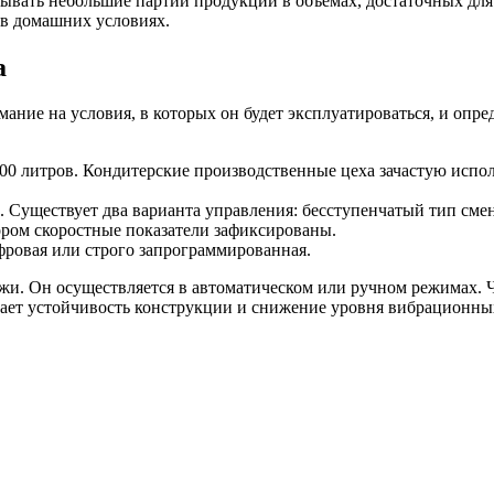
вать небольшие партии продукции в объемах, достаточных для 
 в домашних условиях.
а
ание на условия, в которых он будет эксплуатироваться, и опр
600 литров. Кондитерские производственные цеха зачастую испо
а. Существует два варианта управления: бесступенчатый тип см
тором скоростные показатели зафиксированы.
фровая или строго запрограммированная.
ежи. Он осуществляется в автоматическом или ручном режимах. 
ивает устойчивость конструкции и снижение уровня вибрационны