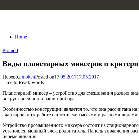
Skip to content
Home
Promo
0
Виды планетарных миксеров и критери
Перевод
molten
Posted on
17.05.2017
17.05.2017
Time to Read:
-
words
Планетарный миксер – устройство для смешивания разных вид
вокруг своей оси и чаши прибора.
Особенностью конструкции является то, что она рассчитана 
адаптировано к работе с плотными смесями и разными видами 
Устройство промышленного миксера состоит из стационарного 
установлен мощный электродвигатель. Панель управления расп
перемешивания.