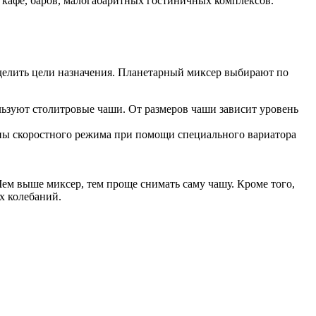
кафе, баров, малогабаритных гостиничных комплексов.
еделить цели назначения. Планетарный миксер выбирают по
льзуют столитровые чаши. От размеров чаши зависит уровень
ены скоростного режима при помощи специального вариатора
Чем выше миксер, тем проще снимать саму чашу. Кроме того,
х колебаний.