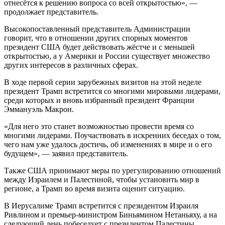
отнесётся к решению вопроса со всей открытостью», —
продолжает представитель.
Высокопоставленный представитель Администрации
говорит, что в отношении других спорных моментов
президент США будет действовать жёстче и с меньшей
открытостью, а у Америки и России существует множество
других интересов в различных сферах.
В ходе первой серии зарубежных визитов на этой неделе
президент Трамп встретится со многими мировыми лидерами,
среди которых и вновь избранный президент Франции
Эммануэль Макрон.
«Для него это станет возможностью провести время со
многими лидерами. Поучаствовать в искренних беседах о том,
чего нам уже удалось достичь, об изменениях в мире и о его
будущем», — заявил представитель.
Также США принимают меры по урегулированию отношений
между Израилем и Палестиной, чтобы установить мир в
регионе, а Трамп во время визита оценит ситуацию.
В Иерусалиме Трамп встретится с президентом Израиля
Ривлином и премьер-министром Биньямином Нетаньяху, а на
следующий день побеседует с президентом Палестины