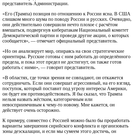
представитель Администрации.
«Его (Трампа) позиция по отношению к России ясна. В США
слишком много шума по поводу России и русских. Очевидно,
они действительно совершили нечто плохое с расчётом
вмешаться, подвергнув кибератакам Национальный комитет
Демократической партии и проведя другие акции, о которых
сообщается», — отмечает официальный представитель.
«Но он анализирует мир, опираясь на свои стратегические
ориентиры. Русские готовы с ним работать до определённого
предела, и пока этот предел не достигнут, он также готов
работать с ними», — говорит представитель.
«В областях, где точки зрения не совпадают, он откажется
сотрудничать. Если они совершат агрессивный, на его взгляд,
поступок, который поставит под угрозу интересы Америки,
он будет им противодействовать. Я бы сказал, что Трампа
нельзя назвать жёстким, категоричным или
невосприимчивым к чему-то новому. Мне кажется, он
действует очень осторожно.
К примеру, совместно с Россией можно было бы проработать
варианты завершения сирийского конфликта и организовать
зоны деэскалации, и если мы сумеем этого достичь, он