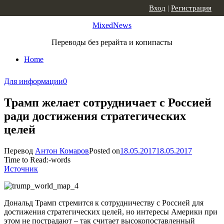
Skip to content
Вход
|
Регистрация
MixedNews
Переводы без рерайта и копипасты
Home
Для информации
0
Трамп желает сотрудничает с Россией
ради достижения стратегических
целей
Перевод
Антон Комаров
Posted on
18.05.2017
18.05.2017
Time to Read:
-
words
Источник
Дональд Трамп стремится к сотрудничеству с Россией для
достижения стратегических целей, но интересы Америки при
этом не пострадают – так считает высокопоставленный