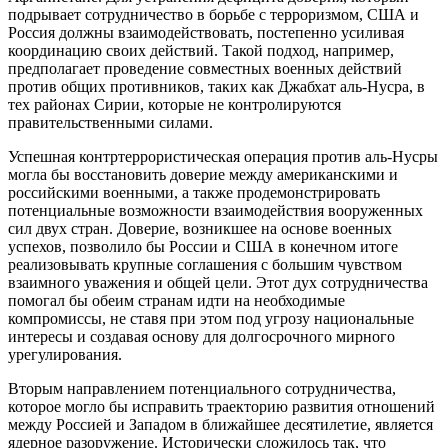
подрывает сотрудничество в борьбе с терроризмом, США и
Россия должны взаимодействовать, постепенно усиливая
координацию своих действий. Такой подход, например,
предполагает проведение совместных военных действий
против общих противников, таких как Джабхат аль-Нусра, в
тех районах Сирии, которые не контролируются
правительственными силами.
Успешная контртеррористическая операция против аль-Нусры
могла бы восстановить доверие между американскими и
российскими военными, а также продемонстрировать
потенциальные возможности взаимодействия вооруженных
сил двух стран. Доверие, возникшее на основе военных
успехов, позволило бы России и США в конечном итоге
реализовывать крупные соглашения с большим чувством
взаимного уважения и общей цели. Этот дух сотрудничества
помогал бы обеим странам идти на необходимые
компромиссы, не ставя при этом под угрозу национальные
интересы и создавая основу для долгосрочного мирного
урегулирования.
Вторым направлением потенциального сотрудничества,
которое могло бы исправить траекторию развития отношений
между Россией и Западом в ближайшее десятилетие, является
ядерное разоружение. Исторически сложилось так, что