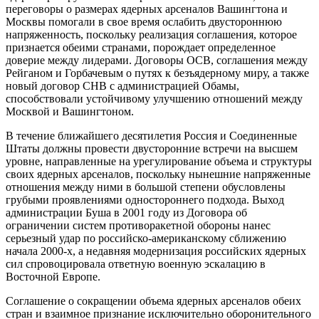
переговоры о размерах ядерных арсеналов Вашингтона и
Москвы помогали в свое время ослабить двустороннюю
напряженность, поскольку реализация соглашения, которое
признается обеими странами, порождает определенное
доверие между лидерами. Договоры ОСВ, соглашения между
Рейганом и Горбачевым о путях к безъядерному миру, а также
новый договор СНВ с администрацией Обамы,
способствовали устойчивому улучшению отношений между
Москвой и Вашингтоном.
В течение ближайшего десятилетия Россия и Соединенные
Штаты должны провести двусторонние встречи на высшем
уровне, направленные на урегулирование объема и структуры
своих ядерных арсеналов, поскольку нынешние напряженные
отношения между ними в большой степени обусловлены
грубыми проявлениями одностороннего подхода. Выход
администрации Буша в 2001 году из Договора об
ограничении систем противоракетной обороны нанес
серьезный удар по российско-американскому сближению
начала 2000-х, а недавняя модернизация российских ядерных
сил спровоцировала ответную военную эскалацию в
Восточной Европе.
Соглашение о сокращении объема ядерных арсеналов обеих
стран и взаимное признание исключительно оборонительного