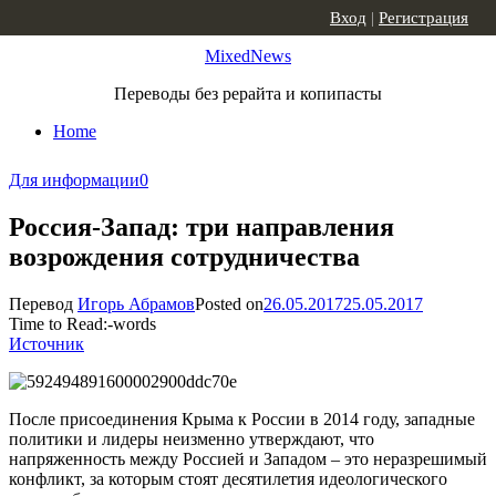
Skip to content
Вход
|
Регистрация
MixedNews
Переводы без рерайта и копипасты
Home
Для информации
0
Россия-Запад: три направления
возрождения сотрудничества
Перевод
Игорь Абрамов
Posted on
26.05.2017
25.05.2017
Time to Read:
-
words
Источник
После присоединения Крыма к России в 2014 году, западные
политики и лидеры неизменно утверждают, что
напряженность между Россией и Западом – это неразрешимый
конфликт, за которым стоят десятилетия идеологического