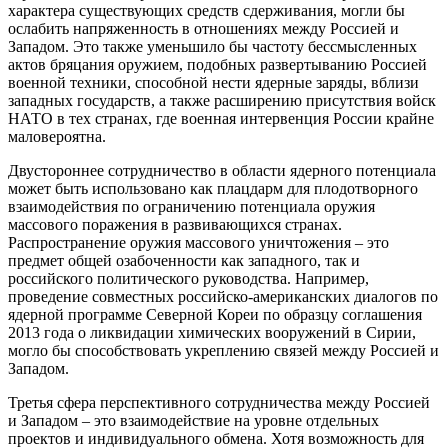
характера существующих средств сдерживания, могли бы
ослабить напряженность в отношениях между Россией и
Западом. Это также уменьшило бы частоту бессмысленных
актов бряцания оружием, подобных развертыванию Россией
военной техники, способной нести ядерные заряды, вблизи
западных государств, а также расширению присутствия войск
НАТО в тех странах, где военная интервенция России крайне
маловероятна.
Двустороннее сотрудничество в области ядерного потенциала
может быть использовано как плацдарм для плодотворного
взаимодействия по ограничению потенциала оружия
массового поражения в развивающихся странах.
Распространение оружия массового уничтожения – это
предмет общей озабоченности как западного, так и
российского политического руководства. Например,
проведение совместных российско-американских диалогов по
ядерной программе Северной Кореи по образцу соглашения
2013 года о ликвидации химических вооружений в Сирии,
могло бы способствовать укреплению связей между Россией и
Западом.
Третья сфера перспективного сотрудничества между Россией
и Западом – это взаимодействие на уровне отдельных
проектов и индивидуального обмена. Хотя возможность для