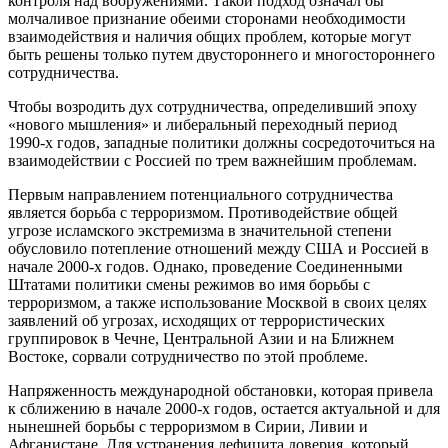
контроля над вооружениями. Такой подход означал бы
молчаливое признание обеими сторонами необходимости
взаимодействия и наличия общих проблем, которые могут
быть решены только путем двустороннего и многостороннего
сотрудничества.
Чтобы возродить дух сотрудничества, определивший эпоху
«нового мышления» и либеральный переходный период
1990-х годов, западные политики должны сосредоточиться на
взаимодействии с Россией по трем важнейшим проблемам.
Первым направлением потенциального сотрудничества
является борьба с терроризмом. Противодействие общей
угрозе исламского экстремизма в значительной степени
обусловило потепление отношений между США и Россией в
начале 2000-х годов. Однако, проведение Соединенными
Штатами политики смены режимов во имя борьбы с
терроризмом, а также использование Москвой в своих целях
заявлений об угрозах, исходящих от террористических
группировок в Чечне, Центральной Азии и на Ближнем
Востоке, сорвали сотрудничество по этой проблеме.
Напряженность международной обстановки, которая привела
к сближению в начале 2000-х годов, остается актуальной и для
нынешней борьбы с терроризмом в Сирии, Ливии и
Афганистане. Для устранения дефицита доверия, который