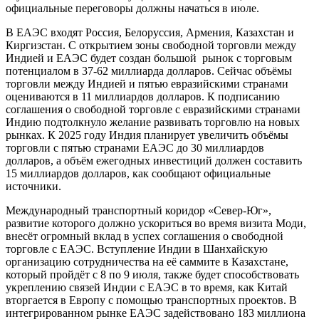
официальные переговоры должны начаться в июле.
В ЕАЭС входят Россия, Белоруссия, Армения, Казахстан и
Киргизстан. С открытием зоны свободной торговли между
Индией и ЕАЭС будет создан большой рынок с торговым
потенциалом в 37-62 миллиарда долларов. Сейчас объёмы
торговли между Индией и пятью евразийскими странами
оцениваются в 11 миллиардов долларов. К подписанию
соглашения о свободной торговле с евразийскими странами
Индию подтолкнуло желание развивать торговлю на новых
рынках. К 2025 году Индия планирует увеличить объёмы
торговли с пятью странами ЕАЭС до 30 миллиардов
долларов, а объём ежегодных инвестиций должен составить
15 миллиардов долларов, как сообщают официальные
источники.
Международный транспортный коридор «Север-Юг»,
развитие которого должно ускориться во время визита Моди,
внесёт огромный вклад в успех соглашения о свободной
торговле с ЕАЭС. Вступление Индии в Шанхайскую
организацию сотрудничества на её саммите в Казахстане,
который пройдёт с 8 по 9 июля, также будет способствовать
укреплению связей Индии с ЕАЭС в то время, как Китай
вторгается в Европу с помощью транспортных проектов. В
интегрированном рынке ЕАЭС задействовано 183 миллиона