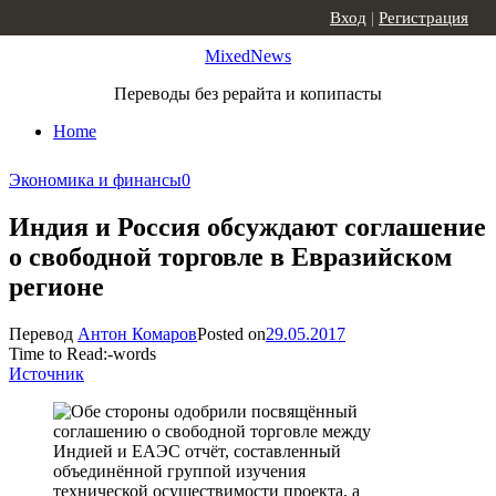
Skip to content
Вход
|
Регистрация
MixedNews
Переводы без рерайта и копипасты
Home
Экономика и финансы
0
Индия и Россия обсуждают соглашение
о свободной торговле в Евразийском
регионе
Перевод
Антон Комаров
Posted on
29.05.2017
Time to Read:
-
words
Источник