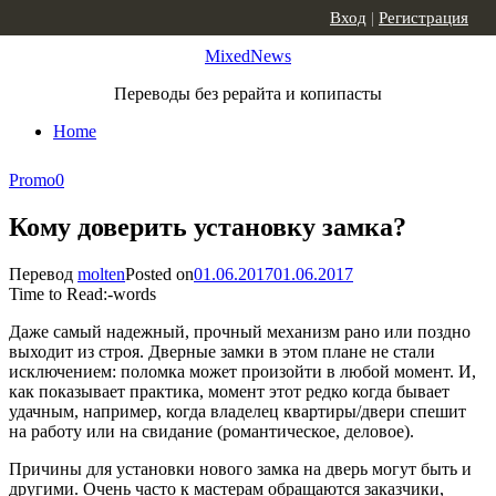
Skip to content
Вход
|
Регистрация
MixedNews
Переводы без рерайта и копипасты
Home
Promo
0
Кому доверить установку замка?
Перевод
molten
Posted on
01.06.2017
01.06.2017
Time to Read:
-
words
Даже самый надежный, прочный механизм рано или поздно
выходит из строя. Дверные замки в этом плане не стали
исключением: поломка может произойти в любой момент. И,
как показывает практика, момент этот редко когда бывает
удачным, например, когда владелец квартиры/двери спешит
на работу или на свидание (романтическое, деловое).
Причины для установки нового замка на дверь могут быть и
другими. Очень часто к мастерам обращаются заказчики,