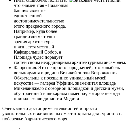
Пиза. Ошибочно полагать,
что знаменитая «Падающая
башня» является
единственной
достопримечательностью
этого прекрасного города.
Например, куда более
грандиозным сточки
зрения архитектуры
признается местный
Кафедральный Собор, а
Площадь чудес порадует
гостей своим неординарным архитектурным ансамблем.
Флоренция. Это не просто город-музей, это колыбель
вольнодумия и родина Великой эпохи Возрождения.
Обязательны к посещению: уникальный музей
искусства — галерея Уффици, знаменитая площадь
Микеланджело с обзорной площадкой и детский музей,
обустроенный в шикарном поместье, которое некогда
принадлежало династии Медичи.
Очень много достопримечательностей и просто
увлекательных и живописных мест открыты для туристов на
побережье Адриатического моря.