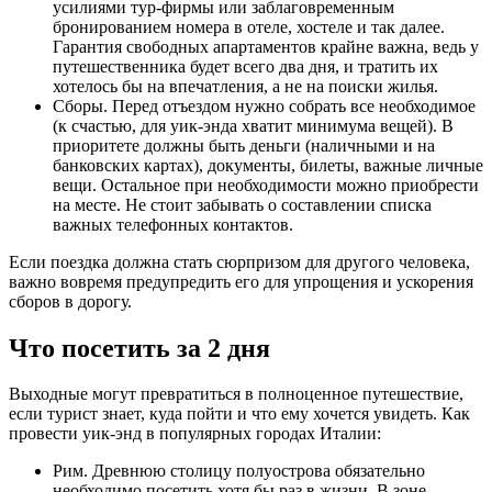
усилиями тур-фирмы или заблаговременным
бронированием номера в отеле, хостеле и так далее.
Гарантия свободных апартаментов крайне важна, ведь у
путешественника будет всего два дня, и тратить их
хотелось бы на впечатления, а не на поиски жилья.
Сборы. Перед отъездом нужно собрать все необходимое
(к счастью, для уик-энда хватит минимума вещей). В
приоритете должны быть деньги (наличными и на
банковских картах), документы, билеты, важные личные
вещи. Остальное при необходимости можно приобрести
на месте. Не стоит забывать о составлении списка
важных телефонных контактов.
Если поездка должна стать сюрпризом для другого человека,
важно вовремя предупредить его для упрощения и ускорения
сборов в дорогу.
Что посетить за 2 дня
Выходные могут превратиться в полноценное путешествие,
если турист знает, куда пойти и что ему хочется увидеть. Как
провести уик-энд в популярных городах Италии:
Рим. Древнюю столицу полуострова обязательно
необходимо посетить хотя бы раз в жизни. В зоне