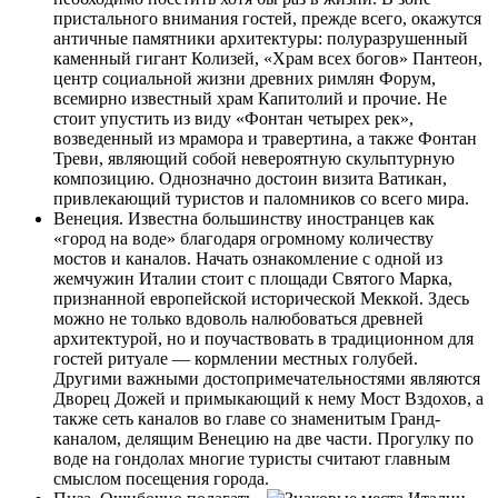
пристального внимания гостей, прежде всего, окажутся
античные памятники архитектуры: полуразрушенный
каменный гигант Колизей, «Храм всех богов» Пантеон,
центр социальной жизни древних римлян Форум,
всемирно известный храм Капитолий и прочие. Не
стоит упустить из виду «Фонтан четырех рек»,
возведенный из мрамора и травертина, а также Фонтан
Треви, являющий собой невероятную скульптурную
композицию. Однозначно достоин визита Ватикан,
привлекающий туристов и паломников со всего мира.
Венеция. Известна большинству иностранцев как
«город на воде» благодаря огромному количеству
мостов и каналов. Начать ознакомление с одной из
жемчужин Италии стоит с площади Святого Марка,
признанной европейской исторической Меккой. Здесь
можно не только вдоволь налюбоваться древней
архитектурой, но и поучаствовать в традиционном для
гостей ритуале — кормлении местных голубей.
Другими важными достопримечательностями являются
Дворец Дожей и примыкающий к нему Мост Вздохов, а
также сеть каналов во главе со знаменитым Гранд-
каналом, делящим Венецию на две части. Прогулку по
воде на гондолах многие туристы считают главным
смыслом посещения города.