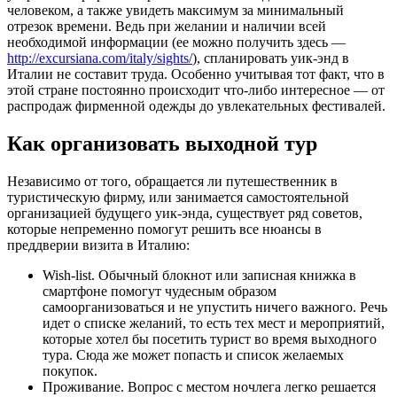
человеком, а также увидеть максимум за минимальный
отрезок времени. Ведь при желании и наличии всей
необходимой информации (ее можно получить здесь —
http://excursiana.com/italy/sights/
), спланировать уик-энд в
Италии не составит труда. Особенно учитывая тот факт, что в
этой стране постоянно происходит что-либо интересное — от
распродаж фирменной одежды до увлекательных фестивалей.
Как организовать выходной тур
Независимо от того, обращается ли путешественник в
туристическую фирму, или занимается самостоятельной
организацией будущего уик-энда, существует ряд советов,
которые непременно помогут решить все нюансы в
преддверии визита в Италию:
Wish-list. Обычный блокнот или записная книжка в
смартфоне помогут чудесным образом
самоорганизоваться и не упустить ничего важного. Речь
идет о списке желаний, то есть тех мест и мероприятий,
которые хотел бы посетить турист во время выходного
тура. Сюда же может попасть и список желаемых
покупок.
Проживание. Вопрос с местом ночлега легко решается