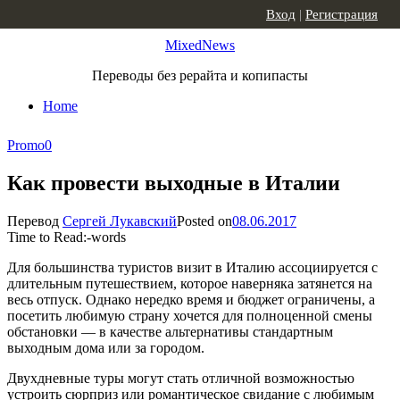
Skip to content
Вход
|
Регистрация
MixedNews
Переводы без рерайта и копипасты
Home
Promo
0
Как провести выходные в Италии
Перевод
Сергей Лукавский
Posted on
08.06.2017
Time to Read:
-
words
Для большинства туристов визит в Италию ассоциируется с
длительным путешествием, которое наверняка затянется на
весь отпуск. Однако нередко время и бюджет ограничены, а
посетить любимую страну хочется для полноценной смены
обстановки — в качестве альтернативы стандартным
выходным дома или за городом.
Двухдневные туры могут стать отличной возможностью
устроить сюрприз или романтическое свидание с любимым