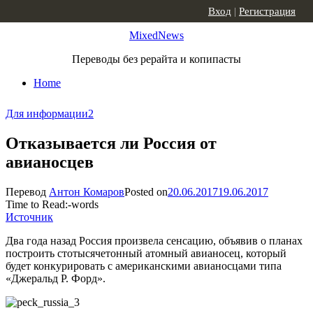
Skip to content
Вход
|
Регистрация
MixedNews
Переводы без рерайта и копипасты
Home
Для информации
2
Отказывается ли Россия от
авианосцев
Перевод
Антон Комаров
Posted on
20.06.2017
19.06.2017
Time to Read:
-
words
Источник
Два года назад Россия произвела сенсацию, объявив о планах
построить стотысячетонный атомный авианосец, который
будет конкурировать с американскими авианосцами типа
«Джеральд Р. Форд».