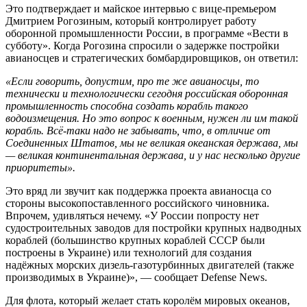
Это подтверждает и майское интервью с вице-премьером
Дмитрием Рогозиным, который контролирует работу
оборонной промышленности России, в программе «Вести в
субботу». Когда Рогозина спросили о задержке постройки
авианосцев и стратегических бомбардировщиков, он ответил:
«Если говорить, допустим, про те же авианосцы, то
технически и технологически сегодня российская оборонная
промышленность способна создать корабль такого
водоизмещения. Но это вопрос к военным, нужен ли им такой
корабль. Всё-таки надо не забывать, что, в отличие от
Соединенных Штатов, мы не великая океанская держава, мы
— великая континентальная держава, и у нас несколько другие
приоритеты».
Это вряд ли звучит как поддержка проекта авианосца со
стороны высокопоставленного российского чиновника.
Впрочем, удивляться нечему. «У России попросту нет
судостроительных заводов для постройки крупных надводных
кораблей (большинство крупных кораблей СССР были
построены в Украине) или технологий для создания
надёжных морских дизель-газотурбинных двигателей (также
производимых в Украине)», — сообщает Defense News.
Для флота, который желает стать королём мировых океанов,