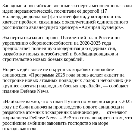
Западные и российские военные эксперты мгновенно назвали
идею нереалистической, посчитали её дорогой (17
миллиардов долларов) фантазией флота, у которого и так
хватает проблем, связанных с эксплуатацией единственного
российского авианесущего крейсера «Адмирал Кузнецов».
Эксперты оказались правы. Пятилетний план России по
укреплению обороноспособности на 2020-2025 года
предполагает полнейшую модернизацию ядерных сил,
разработку новых истребителей и бомбардировщиков и
строительство новых боевых кораблей.
Но речь идёт вовсе не о крупных кораблях наподобие
авианосцев. «Программа 2025 года вновь делает акцент на
постройке новых атомных подводных лодок и небольших (не
крупнее фрегата) надводных боевых кораблей», — сообщает
издание Defense News.
«Наиболее важно, что в план Путина по модернизации к 2025
году не были включены производство нового авианосца и
разработка атомных эскадренных миноносцев, — отмечают
журналисты Defense News. – Всё это сигнализирует о том, что
российские амбиции завоевать господство на море
откладываются».