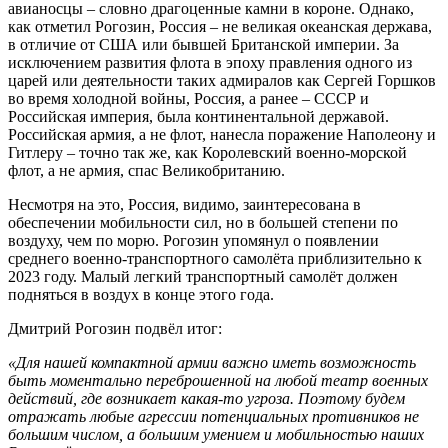
авианосцы – словно драгоценные камни в короне. Однако,
как отметил Рогозин, Россия – не великая океанская держава,
в отличие от США или бывшей Британской империи. За
исключением развития флота в эпоху правления одного из
царей или деятельности таких адмиралов как Сергей Горшков
во время холодной войны, Россия, а ранее – СССР и
Российская империя, была континентальной державой.
Российская армия, а не флот, нанесла поражение Наполеону и
Гитлеру – точно так же, как Королевский военно-морской
флот, а не армия, спас Великобританию.
Несмотря на это, Россия, видимо, заинтересована в
обеспечении мобильности сил, но в большей степени по
воздуху, чем по морю. Рогозин упомянул о появлении
среднего военно-транспортного самолёта приблизительно к
2023 году. Малый легкий транспортный самолёт должен
подняться в воздух в конце этого года.
Дмитрий Рогозин подвёл итог:
«Для нашей компактной армии важно иметь возможность
быть моментально переброшенной на любой театр военных
действий, где возникает какая-то угроза. Поэтому будем
отражать любые агрессии потенциальных противников не
большим числом, а большим умением и мобильностью наших