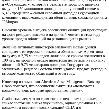
и «Совкомфлот», который в результате прошлого выпуска
выручил 150 миллионов долларов при купонной ставке в
5,375 процентов – самый скромный доход для судоходной
компании с высокодоходными облигациями, согласно данным
JPMorgan.
Высокий уровень выпуска российских облигаций происходит
на фоне рекордно высокого на данный момент в этом году
уровня продаж облигаций на развивающихся рынках.
Желание активных инвесторов заключить новые сделки
совпадает с интересом к «вековым облигациям» Аргентины
на сумму в 2,75 миллиардов долларов со сроком погашения в
100 лет, на прошлой неделе инвесторы потратили на покупку
облигаций 9,75 миллиардов долларов. Государствам-
заёмщикам Среднего Востока также удалось продать рекордно
высокое количество облигаций в этом году.
Инвестор из компании Aberdeen Asset Management Виктор
Сзабо полагает, что российские эмитенты «пользуются
возможностями, которые предоставляет рынок».
Сзабо отмечает, что по сравнению с недавним прошлым,
сейчас состояние рынка улучшилось, однако упоминает и о
возможном введении новых санкций США и о