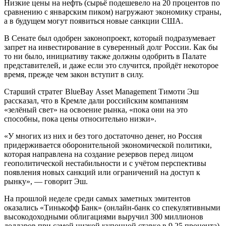
Низкие цены на нефть (сырьё подешевело на 20 процентов по
сравнению с январским пиком) нагружают экономику страны,
а в будущем могут появиться новые санкции США.
В Сенате был одобрен законопроект, который подразумевает
запрет на инвестирование в суверенный долг России. Как бы
то ни было, инициативу также должны одобрить в Палате
представителей, и даже если это случится, пройдёт некоторое
время, прежде чем закон вступит в силу.
Старший стратег BlueBay Asset Management Тимоти Эш
рассказал, что в Кремле дали российским компаниям
«зелёный свет» на освоение рынка, «пока они на это
способны, пока цены относительно низки».
«У многих из них и без того достаточно денег, но Россия
придерживается оборонительной экономической политики,
которая направлена на создание резервов перед лицом
геополитической нестабильности и с учётом перспективы
появления новых санкций или ограничений на доступ к
рынку», — говорит Эш.
На прошлой неделе среди самых заметных эмитентов
оказались «Тинькофф Банк» (онлайн-банк со спекулятивными
высокодоходными облигациями выручил 300 миллионов
долларов при самой низкой купонной ставке в 9,25 процента)