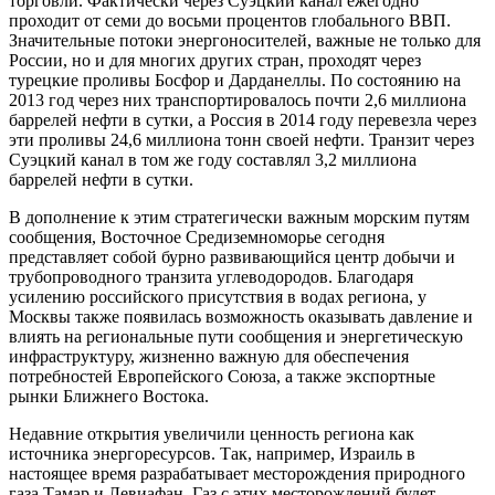
торговли. Фактически через Суэцкий канал ежегодно
проходит от семи до восьми процентов глобального ВВП.
Значительные потоки энергоносителей, важные не только для
России, но и для многих других стран, проходят через
турецкие проливы Босфор и Дарданеллы. По состоянию на
2013 год через них транспортировалось почти 2,6 миллиона
баррелей нефти в сутки, а Россия в 2014 году перевезла через
эти проливы 24,6 миллиона тонн своей нефти. Транзит через
Суэцкий канал в том же году составлял 3,2 миллиона
баррелей нефти в сутки.
В дополнение к этим стратегически важным морским путям
сообщения, Восточное Средиземноморье сегодня
представляет собой бурно развивающийся центр добычи и
трубопроводного транзита углеводородов. Благодаря
усилению российского присутствия в водах региона, у
Москвы также появилась возможность оказывать давление и
влиять на региональные пути сообщения и энергетическую
инфраструктуру, жизненно важную для обеспечения
потребностей Европейского Союза, а также экспортные
рынки Ближнего Востока.
Недавние открытия увеличили ценность региона как
источника энергоресурсов. Так, например, Израиль в
настоящее время разрабатывает месторождения природного
газа Тамар и Левиафан. Газ с этих месторождений будет