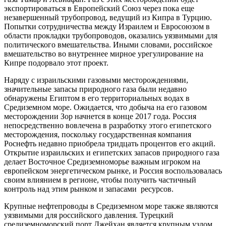
экспортироваться в Европейский Союз через пока еще
незавершенный трубопровод, ведущий из Кипра в Турцию.
Попытки сотрудничества между Израилем и Евросоюзом в
области прокладки трубопроводов, оказались уязвимыми для
политического вмешательства. Иными словами, российское
вмешательство во внутреннее мирное урегулирование на
Кипре подорвало этот проект.
Наряду с израильскими газовыми месторождениями,
значительные запасы природного газа были недавно
обнаружены Египтом в его территориальных водах в
Средиземном море. Ожидается, что добыча на его газовом
месторождении Зор начнется в конце 2017 года. Россия
непосредственно вовлечена в разработку этого египетского
месторождения, поскольку государственная компания
Роснефть недавно приобрела тридцать процентов его акций.
Открытие израильских и египетских запасов природного газа
делает Восточное Средиземноморье важным игроком на
европейском энергетическом рынке, и Россия воспользовалась
своим влиянием в регионе, чтобы получить частичный
контроль над этим рынком и запасами ресурсов.
Крупные нефтепроводы в Средиземном море также являются
уязвимыми для российского давления. Турецкий
средиземноморский порт Джейхан является крупным узлом