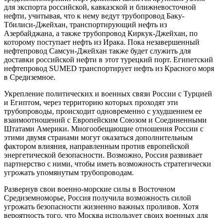
для экспорта российской, кавказской и ближневосточной
нефти, учитывая, что к нему ведут трубопровод Баку-
Тбилиси-Джейхан, транспортирующий нефть из
Азербайджана, а также трубопровод Киркук-Джейхан, по
которому поступает нефть из Ирака. Пока незавершенный
нефтепровод Самсун-Джейхан также будет служить для
доставки российской нефти в этот турецкий порт. Египетский
нефтепровод SUMED транспортирует нефть из Красного моря
в Средиземное.
Укрепление политических и военных связи России с Турцией
и Египтом, через территорию которых проходят эти
трубопроводы, происходит одновременно с ухудшением ее
взаимоотношений с Европейским Союзом и Соединенными
Штатами Америки. Многообещающие отношения России с
этими двумя странами могут оказаться дополнительным
фактором влияния, направленным против европейской
энергетической безопасности. Возможно, Россия развивает
партнерство с ними, чтобы иметь возможность стратегически
угрожать упомянутым трубопроводам.
Развернув свои военно-морские силы в Восточном
Средиземноморье, Россия получила возможность силой
угрожать безопасности жизненно важных проливов. Хотя
вероятность того, что Москва использует своих военных для