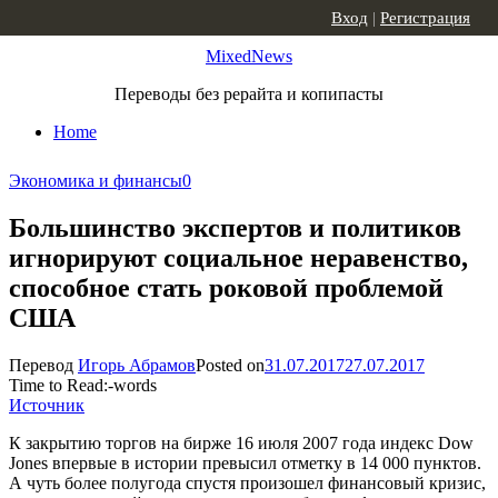
Skip to content
Вход
|
Регистрация
MixedNews
Переводы без рерайта и копипасты
Home
Экономика и финансы
0
Большинство экспертов и политиков
игнорируют социальное неравенство,
способное стать роковой проблемой
США
Перевод
Игорь Абрамов
Posted on
31.07.2017
27.07.2017
Time to Read:
-
words
Источник
К закрытию торгов на бирже 16 июля 2007 года индекс Dow
Jones впервые в истории превысил отметку в 14 000 пунктов.
А чуть более полугода спустя произошел финансовый кризис,