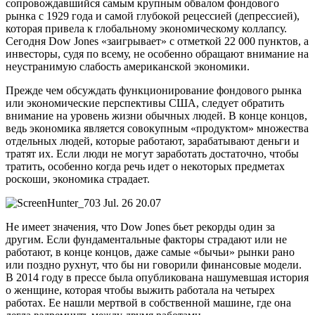
сопровождавшийся самым крупным обвалом фондового
рынка с 1929 года и самой глубокой рецессией (депрессией),
которая привела к глобальному экономическому коллапсу.
Сегодня Dow Jones «заигрывает» с отметкой 22 000 пунктов, а
инвесторы, судя по всему, не особенно обращают внимание на
неустранимую слабость американской экономики.
Прежде чем обсуждать функционирование фондового рынка
или экономические перспективы США, следует обратить
внимание на уровень жизни обычных людей. В конце концов,
ведь экономика является совокупным «продуктом» множества
отдельных людей, которые работают, зарабатывают деньги и
тратят их. Если люди не могут заработать достаточно, чтобы
тратить, особенно когда речь идет о некоторых предметах
роскоши, экономика страдает.
Не имеет значения, что Dow Jones бьет рекорды один за
другим. Если фундаментальные факторы страдают или не
работают, в конце концов, даже самые «бычьи» рынки рано
или поздно рухнут, что бы ни говорили финансовые модели.
В 2014 году в прессе была опубликована нашумевшая история
о женщине, которая чтобы выжить работала на четырех
работах. Ее нашли мертвой в собственной машине, где она