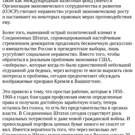
такие как Международный валютный фонд (МВФ) и
Организация экономического сотрудничества и развития
(ОЭСР) считают неравенство угрозой экономическому росту
и настаивают на некоторых правовых мерах противодействия
ему.
Более того, нынешний острый политический климат в
Соединенных Штатах, спровоцированный настойчивым
стремлением демократов продолжать бесконечную дискуссию
о вмешательстве России в президентские выборы, лишь
усугубляет социальное неравенство. Вместо того, чтобы
обратиться к реальным проблемам экономики США,
«либералы», которые когда-то были единственной небольшой
отдушиной для бедных, через которую те могли выразить свои
интересы и проблемы, сегодня предпочитают обсуждать
воображаемые призраки Кремля в Вашингтоне.
Это привело к тому, что простые рабочие, которые в 1950-
1960-х годах благодаря профсоюзам имели определенные
права и получали достойную заработную плату, теперь
остались без голоса, то есть без представительства в органах
власти. В Соединенных Штатах сегодня существует риск
социальных потрясений и даже новой гражданской войны. И
превосходный портфель ценных бумаг никого не спасет от
вил. Имеется вероятность того, что через несколько лет
Соединенные Штаты могут превратиться в Россию начала 20