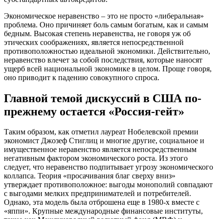
Экономическое неравенство – это не просто «либеральная»
проблема. Оно причиняет боль самым богатым, как и самым
бедным. Высокая степень неравенства, не говоря уж об
этических соображениях, является непосредственной
противоположностью идеальной экономики. Действительно,
неравенство влечет за собой последствия, которые наносят
ущерб всей национальной экономике в целом. Проще говоря,
оно приводит к падению совокупного спроса.
Главной темой дискуссий в США по-
прежнему остается «Россия-гейт»
Таким образом, как отметил лауреат Нобелевской премии
экономист Джозеф Стиглиц и многие другие, социальное и
имущественное неравенство является непосредственным
негативным фактором экономического роста. Из этого
следует, что неравенство подпитывает угрозу экономического
коллапса. Теория «просачивания благ сверху вниз»
утверждает противоположное: выгоды монополий совпадают
с выгодами мелких предпринимателей и потребителей.
Однако, эта модель была отброшена еще в 1980-х вместе с
«яппи». Крупные международные финансовые институты,