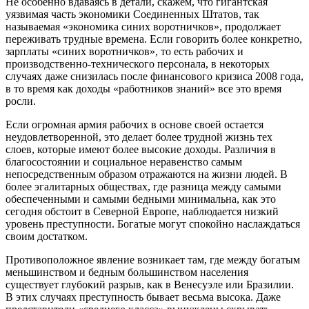
Не особенно вдаваясь в детали, скажем, что гигантская
уязвимая часть экономики Соединенных Штатов, так
называемая «экономика синих воротничков», продолжает
переживать трудные времена. Если говорить более конкретно,
зарплаты «синих воротничков», то есть рабочих и
производственно-технического персонала, в некоторых
случаях даже снизилась после финансового кризиса 2008 года,
в то время как доходы «работников знаний» все это время
росли.
Если огромная армия рабочих в основе своей остается
неудовлетворенной, это делает более трудной жизнь тех
слоев, которые имеют более высокие доходы. Различия в
благосостоянии и социальное неравенство самым
непосредственным образом отражаются на жизни людей. В
более эгалитарных обществах, где разница между самыми
обеспеченными и самыми бедными минимальна, как это
сегодня обстоит в Северной Европе, наблюдается низкий
уровень преступности. Богатые могут спокойно наслаждаться
своим достатком.
Противоположное явление возникает там, где между богатым
меньшинством и бедным большинством населения
существует глубокий разрыв, как в Венесуэле или Бразилии.
В этих случаях преступность бывает весьма высока. Даже