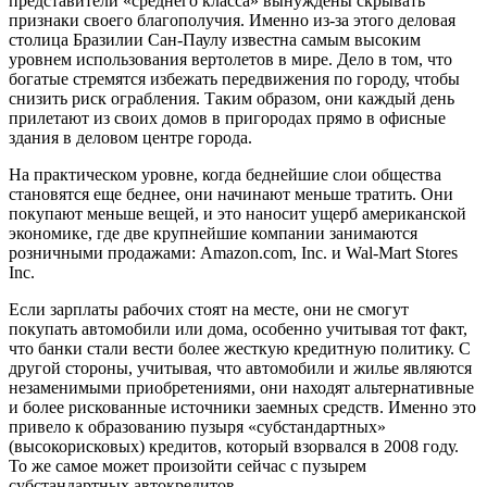
представители «среднего класса» вынуждены скрывать
признаки своего благополучия. Именно из-за этого деловая
столица Бразилии Сан-Паулу известна самым высоким
уровнем использования вертолетов в мире. Дело в том, что
богатые стремятся избежать передвижения по городу, чтобы
снизить риск ограбления. Таким образом, они каждый день
прилетают из своих домов в пригородах прямо в офисные
здания в деловом центре города.
На практическом уровне, когда беднейшие слои общества
становятся еще беднее, они начинают меньше тратить. Они
покупают меньше вещей, и это наносит ущерб американской
экономике, где две крупнейшие компании занимаются
розничными продажами: Amazon.com, Inc. и Wal-Mart Stores
Inc.
Если зарплаты рабочих стоят на месте, они не смогут
покупать автомобили или дома, особенно учитывая тот факт,
что банки стали вести более жесткую кредитную политику. С
другой стороны, учитывая, что автомобили и жилье являются
незаменимыми приобретениями, они находят альтернативные
и более рискованные источники заемных средств. Именно это
привело к образованию пузыря «субстандартных»
(высокорисковых) кредитов, который взорвался в 2008 году.
То же самое может произойти сейчас с пузырем
субстандартных автокредитов.