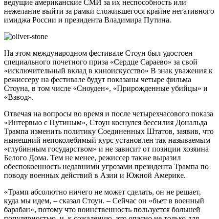
ведущие американские СМИ за их неспособность или
нежелание выйти за рамки сложившегося крайне негативного
имиджа России и президента Владимира Путина.
На этом международном фестивале Стоун был удостоен
специального почетного приза «Сердце Сараево» за свой
«исключительный вклад в киноискусство» В знак уважения к
режиссеру на фестивале будут показаны четыре фильма
Стоуна, в том числе «Сноуден», «Прирожденные убийцы» и
«Взвод».
Отвечая на вопросы во время и после четырехчасового показа
«Интервью с Путиным», Стоун коснулся бессилия Дональда
Трампа изменить политику Соединенных Штатов, заявив, что
нынешний непоколебимый курс установлен так называемым
«глубинным государством» и не зависит от позиции хозяина
Белого Дома. Тем не менее, режиссер также выразил
обеспокоенность недавними угрозами президента Трампа по
поводу военных действий в Азии и Южной Америке.
«Трамп абсолютно ничего не может сделать, он не решает,
куда мы идем, – сказал Стоун. – Сейчас он «бьет в военный
барабан», потому что воинственность пользуется большей
популярностью, и, к сожалению, это опасно не только для