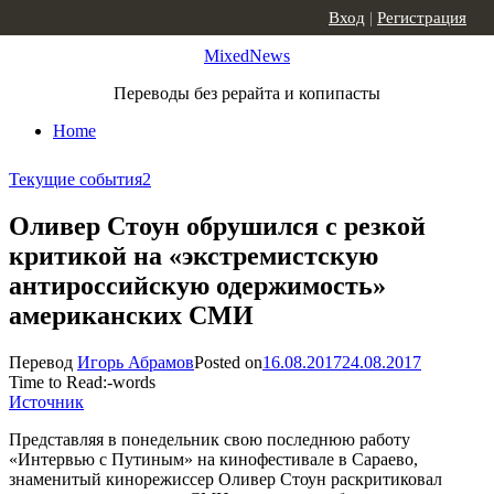
Skip to content
Вход
|
Регистрация
MixedNews
Переводы без рерайта и копипасты
Home
Текущие события
2
Оливер Стоун обрушился с резкой
критикой на «экстремистскую
антироссийскую одержимость»
американских СМИ
Перевод
Игорь Абрамов
Posted on
16.08.2017
24.08.2017
Time to Read:
-
words
Источник
Представляя в понедельник свою последнюю работу
«Интервью с Путиным» на кинофестивале в Сараево,
знаменитый кинорежиссер Оливер Стоун раскритиковал