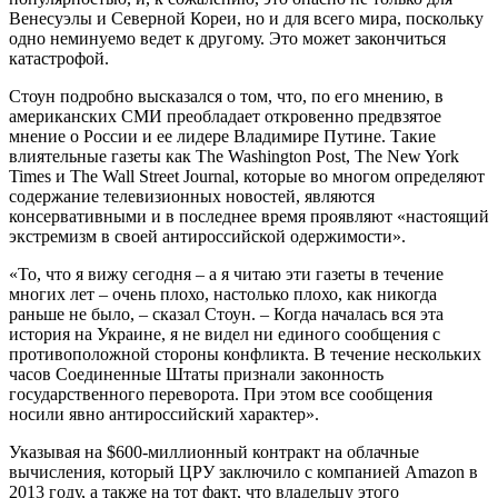
Венесуэлы и Северной Кореи, но и для всего мира, поскольку
одно неминуемо ведет к другому. Это может закончиться
катастрофой.
Стоун подробно высказался о том, что, по его мнению, в
американских СМИ преобладает откровенно предвзятое
мнение о России и ее лидере Владимире Путине. Такие
влиятельные газеты как The Washington Post, The New York
Times и The Wall Street Journal, которые во многом определяют
содержание телевизионных новостей, являются
консервативными и в последнее время проявляют «настоящий
экстремизм в своей антироссийской одержимости».
«То, что я вижу сегодня – а я читаю эти газеты в течение
многих лет – очень плохо, настолько плохо, как никогда
раньше не было, – сказал Стоун. – Когда началась вся эта
история на Украине, я не видел ни единого сообщения с
противоположной стороны конфликта. В течение нескольких
часов Соединенные Штаты признали законность
государственного переворота. При этом все сообщения
носили явно антироссийский характер».
Указывая на $600-миллионный контракт на облачные
вычисления, который ЦРУ заключило с компанией Amazon в
2013 году, а также на тот факт, что владельцу этого