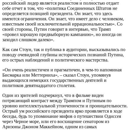
российский лидер является реалистом и полностью отдает
себе отчет в том, что «политика Соединенных Штатов не
определяется позицией президента. Он знает, что здесь
имеются ограничения. Он знает, что имеет дело с человеком,
известным своей исключительной иррациональностью». Со
своей стороны, Путин говорит в интервью, что Трамп
«провел хорошую предвыборную кампанию», но иногда он
заходил слишком далеко».
Как сам Стоун, так и публика в аудитории, высказывались по
поводу очевидной глубины исторических познаний Путина,
его острых наблюдений и политического мастерства.
«Он очень реалистичен и прагматичен, в чем-то напоминая
Бисмарка или Меттерниха», – сказал Стоун, упомянув
выдающихся немецких государственных деятелей и
политиков девятнадцатого столетия.
Один из зрителей подчеркнул, что в фильме виден
потрясающий контраст между Трампом и Путиным по
уровню интеллектуальной утонченности и проницательности.
Острый ум российского президента ярко проявляется в ходе
беседы, будь то упоминание мифов о путешествии Одиссея
через Черное море, или его восхищение сенатором из
Аризоны Джоном Маккейном, одним из самых