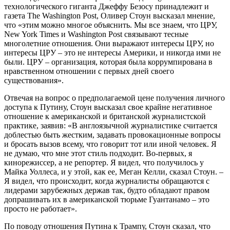
технологического гиганта Джеффу Безосу принадлежит и
газета The Washington Post, Оливер Стоун высказал мнение,
что «этим можно многое объяснить. Мы все знаем, что ЦРУ,
New York Times и Washington Post связывают тесные
многолетние отношения. Они выражают интересы ЦРУ, но
интересы ЦРУ – это не интересы Америки, и никогда ими не
были. ЦРУ – организация, которая была коррумпирована в
нравственном отношении с первых дней своего
существования».
Отвечая на вопрос о предполагаемой цене получения личного
доступа к Путину, Стоун высказал свое крайне негативное
отношение к американской и британской журналистской
практике, заявив: «В англоязычной журналистике считается
доблестью быть жестким, задавать провокационные вопросы
и бросать вызов всему, что говорит тот или иной человек. Я
не думаю, что мне этот стиль подходит. Во-первых, я
кинорежиссер, а не репортер. Я видел, что получилось у
Майка Уоллеса, и у этой, как ее, Меган Келли, сказал Стоун. –
Я видел, что происходит, когда журналисты обращаются с
лидерами зарубежных держав так, будто обладают правом
допрашивать их в американской тюрьме Гуантанамо – это
просто не работает».
По поводу отношения Путина к Трампу, Стоун сказал, что