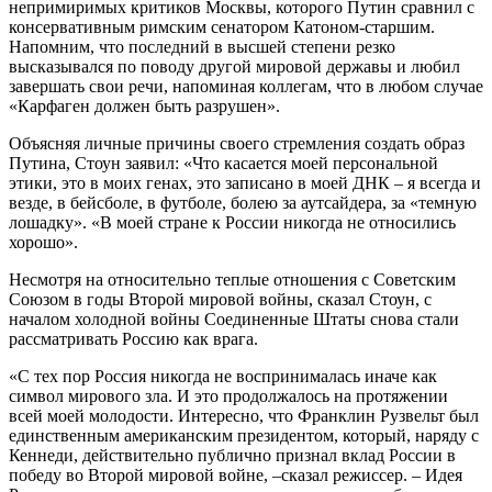
непримиримых критиков Москвы, которого Путин сравнил с
консервативным римским сенатором Катоном-старшим.
Напомним, что последний в высшей степени резко
высказывался по поводу другой мировой державы и любил
завершать свои речи, напоминая коллегам, что в любом случае
«Карфаген должен быть разрушен».
Объясняя личные причины своего стремления создать образ
Путина, Стоун заявил: «Что касается моей персональной
этики, это в моих генах, это записано в моей ДНК – я всегда и
везде, в бейсболе, в футболе, болею за аутсайдера, за «темную
лошадку». «В моей стране к России никогда не относились
хорошо».
Несмотря на относительно теплые отношения с Советским
Союзом в годы Второй мировой войны, сказал Стоун, с
началом холодной войны Соединенные Штаты снова стали
рассматривать Россию как врага.
«С тех пор Россия никогда не воспринималась иначе как
символ мирового зла. И это продолжалось на протяжении
всей моей молодости. Интересно, что Франклин Рузвельт был
единственным американским президентом, который, наряду с
Кеннеди, действительно публично признал вклад России в
победу во Второй мировой войне, –сказал режиссер. – Идея