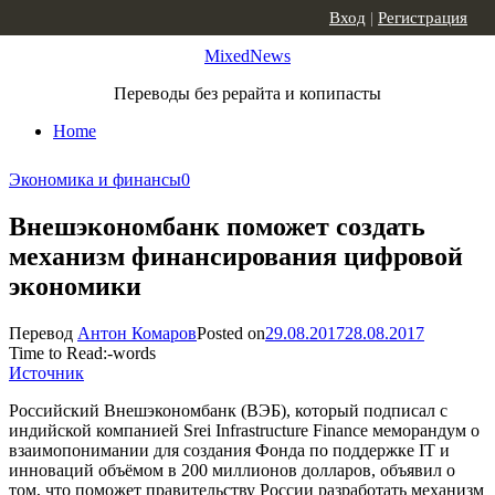
Skip to content
Вход
|
Регистрация
MixedNews
Переводы без рерайта и копипасты
Home
Экономика и финансы
0
Внешэкономбанк поможет создать
механизм финансирования цифровой
экономики
Перевод
Антон Комаров
Posted on
29.08.2017
28.08.2017
Time to Read:
-
words
Источник
Российский Внешэкономбанк (ВЭБ), который подписал с
индийской компанией Srei Infrastructure Finance меморандум о
взаимопонимании для создания Фонда по поддержке IT и
инноваций объёмом в 200 миллионов долларов, объявил о
том, что поможет правительству России разработать механизм