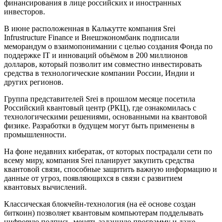
финансирования в лице российских и иностранных
инвесторов.
В июне расположенная в Калькутте компания Srei
Infrustructure Finance и Внешэкономбанк подписали
меморандум о взаимопонимании с целью создания Фонда по
поддержке IT и инноваций объёмом в 200 миллионов
долларов, который позволит им совместно инвестировать
средства в технологические компании России, Индии и
других регионов.
Группа представителей Srei в прошлом месяце посетила
Российский квантовый центр (РКЦ), где ознакомилась с
технологическими решениями, основанными на квантовой
физике. Разработки в будущем могут быть применены в
промышленности.
На фоне недавних кибератак, от которых пострадали сети по
всему миру, компания Srei планирует закупить средства
квантовой связи, способные защитить важную информацию и
данные от угроз, появляющихся в связи с развитием
квантовых вычислений.
Классическая блокчейн-технология (на её основе создан
биткоин) позволяет квантовым компьютерам подделывать
цифровую подпись, менять заданную программу и даже