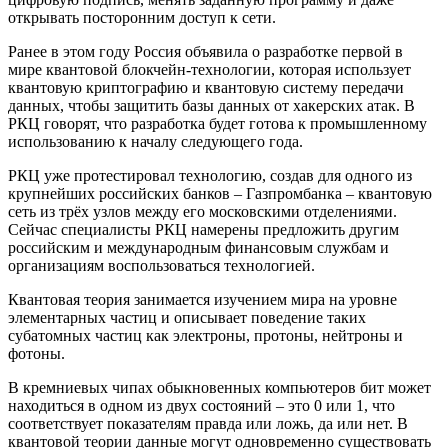
открывать посторонним доступ к сети.
Ранее в этом году Россия объявила о разработке первой в
мире квантовой блокчейн-технологии, которая использует
квантовую криптографию и квантовую систему передачи
данных, чтобы защитить базы данных от хакерских атак. В
РКЦ говорят, что разработка будет готова к промышленному
использованию к началу следующего года.
РКЦ уже протестировал технологию, создав для одного из
крупнейших российских банков – Газпромбанка – квантовую
сеть из трёх узлов между его московскими отделениями.
Сейчас специалисты РКЦ намерены предложить другим
российским и международным финансовым службам и
организациям воспользоваться технологией.
Квантовая теория занимается изучением мира на уровне
элементарных частиц и описывает поведение таких
субатомных частиц как электроны, протоны, нейтроны и
фотоны.
В кремниевых чипах обыкновенных компьютеров бит может
находиться в одном из двух состояний – это 0 или 1, что
соответствует показателям правда или ложь, да или нет. В
квантовой теории данные могут одновременно существовать