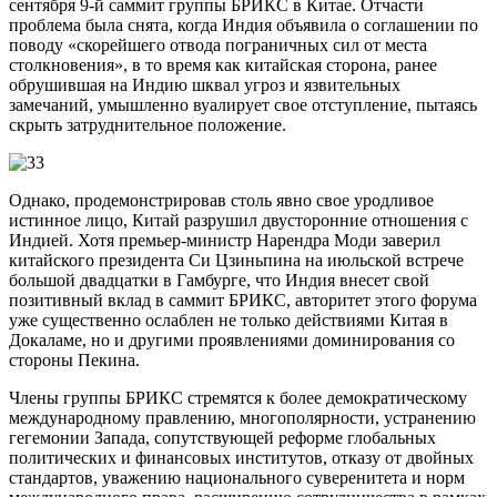
сентября 9-й саммит группы БРИКС в Китае. Отчасти
проблема была снята, когда Индия объявила о соглашении по
поводу «скорейшего отвода пограничных сил от места
столкновения», в то время как китайская сторона, ранее
обрушившая на Индию шквал угроз и язвительных
замечаний, умышленно вуалирует свое отступление, пытаясь
скрыть затруднительное положение.
Однако, продемонстрировав столь явно свое уродливое
истинное лицо, Китай разрушил двусторонние отношения с
Индией. Хотя премьер-министр Нарендра Моди заверил
китайского президента Си Цзиньпина на июльской встрече
большой двадцатки в Гамбурге, что Индия внесет свой
позитивный вклад в саммит БРИКС, авторитет этого форума
уже существенно ослаблен не только действиями Китая в
Докаламе, но и другими проявлениями доминирования со
стороны Пекина.
Члены группы БРИКС стремятся к более демократическому
международному правлению, многополярности, устранению
гегемонии Запада, сопутствующей реформе глобальных
политических и финансовых институтов, отказу от двойных
стандартов, уважению национального суверенитета и норм