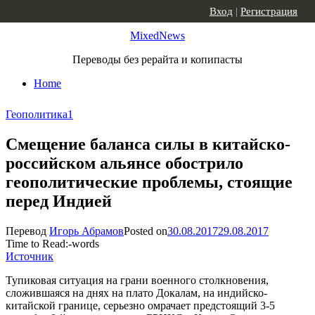
Skip to content
Вход
|
Регистрация
MixedNews
Переводы без рерайта и копипасты
Home
Геополитика
1
Смещение баланса силы в китайско-
российском альянсе обострило
геополитические проблемы, стоящие
перед Индией
Перевод
Игорь Абрамов
Posted on
30.08.2017
29.08.2017
Time to Read:
-
words
Источник
Тупиковая ситуация на грани военного столкновения,
сложившаяся на днях на плато Докалам, на индийско-
китайской границе, серьезно омрачает предстоящий 3-5