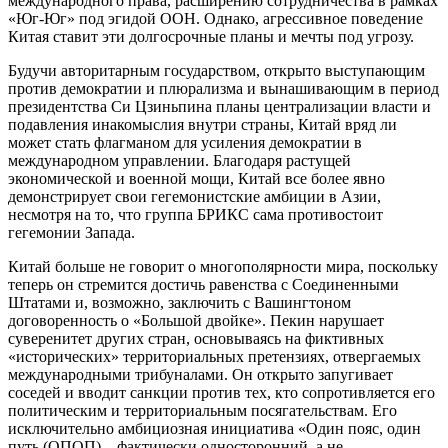
международного права, расширению сотрудничества в рамках
«Юг-Юг» под эгидой ООН. Однако, агрессивное поведение
Китая ставит эти долгосрочные планы и мечты под угрозу.
Будучи авторитарным государством, открыто выступающим
против демократии и плюрализма и вынашивающим в период
президентства Си Цзиньпина планы централизации власти и
подавления инакомыслия внутри страны, Китай вряд ли
может стать флагманом для усиления демократии в
международном управлении. Благодаря растущей
экономической и военной мощи, Китай все более явно
демонстрирует свои гегемонистские амбиции в Азии,
несмотря на то, что группа БРИКС сама противостоит
гегемонии Запада.
Китай больше не говорит о многополярности мира, поскольку
теперь он стремится достичь равенства с Соединенными
Штатами и, возможно, заключить с Вашингтоном
договоренность о «Большой двойке». Пекин нарушает
суверенитет других стран, основываясь на фиктивных
«исторических» территориальных претензиях, отвергаемых
международными трибуналами. Он открыто запугивает
соседей и вводит санкции против тех, кто сопротивляется его
политическим и территориальным посягательствам. Его
исключительно амбициозная инициатива «Один пояс, один
путь (ОПОП) – фактически односторонний, а не