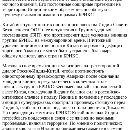
ночного видения. Его постоянные обширные претензии на
территорию Индии никоим образом не способствуют
лучшему взаимопониманию в рамках БРИКС.
Китай выступает против постоянного членства Индии Совете
Безопасности ООН и ее вступления в Группу ядерных
поставщиков (ГЯП), что противоречит идее усиления влияния
группы БРИКС на международной арене. Ничтожный
уровень индийского экспорта в Китай и огромный дефицит
торгового баланса не могут быть устранены благодаря
общему членству двух стран в БРИКС.
Москва в свое время концептуализировала трехсторонний
диалог Россия-Индия-Китай, чтобы противостоять
одностороннему превосходству Америки после окончания
холодной войны, в результате чего в конечном итоге
появилась группа БРИКС. Феноменальный экономический
взлет Китая, последующий сдвиг баланса сил в российско-
китайском альянсе в пользу Пекина и появление у последнего
амбиций супердержавы, обострили проблему, стоящую перед
Индией, особенно после недавнего столкновения в Докаламе.
На предыдущих саммитах БРИКС Китай помешал Индии
потребовать поддержки в связи с ее жизненно важными
проблемами, включая терроризм. По мнению политических
аналитиков, задача Индии на ближайшем саммите в Сямэне