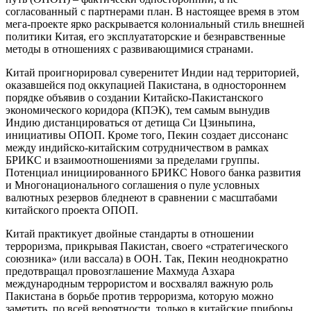
согласованный с партнерами план. В настоящее время в этом
мега-проекте ярко раскрывается колониальный стиль внешней
политики Китая, его эксплуататорские и безнравственные
методы в отношениях с развивающимися странами.
Китай проигнорировал суверенитет Индии над территорией,
оказавшейся под оккупацией Пакистана, в одностороннем
порядке объявив о создании Китайско-Пакистанского
экономического коридора (КПЭК), тем самым вынудив
Индию дистанцироваться от детища Си Цзиньпина,
инициативы ОПОП. Кроме того, Пекин создает диссонанс
между индийско-китайским сотрудничеством в рамках
БРИКС и взаимоотношениями за пределами группы.
Потенциал инициированного БРИКС Нового банка развития
и Многонационального соглашения о пуле условных
валютных резервов бледнеют в сравнении с масштабами
китайского проекта ОПОП.
Китай практикует двойные стандарты в отношении
терроризма, прикрывая Пакистан, своего «стратегического
союзника» (или вассала) в ООН. Так, Пекин неоднократно
предотвращал провозглашение Махмуда Азхара
международным террористом и восхвалял важную роль
Пакистана в борьбе против терроризма, которую можно
заметить, по всей вероятности, только в китайские приборы