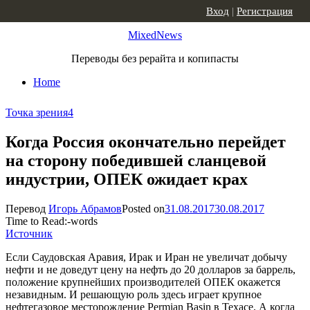
Skip to content
Вход
|
Регистрация
MixedNews
Переводы без рерайта и копипасты
Home
Точка зрения
4
Когда Россия окончательно перейдет
на сторону победившей сланцевой
индустрии, ОПЕК ожидает крах
Перевод
Игорь Абрамов
Posted on
31.08.2017
30.08.2017
Time to Read:
-
words
Источник
Если Саудовская Аравия, Ирак и Иран не увеличат добычу
нефти и не доведут цену на нефть до 20 долларов за баррель,
положение крупнейших производителей ОПЕК окажется
незавидным. И решающую роль здесь играет крупное
нефтегазовое месторождение Permian Basin в Техасе. А когда