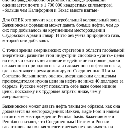
оценивается почти в 1 700 000 квадратных километров),
«больше чем Калифорния и Техас вместе взятые».
Для ОПЕК это звучит как погребальный колокольный звон.
Баженовская формация может давать больше нефти, чем до
сих пор добывалось на крупнейшем месторождении
Саудовской Аравии Гавар. И это без учета природного газа,
который они добывают.
С точки зрения американских стратегов в области глобальной
энергетики, развитие этой индустрии способно «убить» цены
на нефть и оказать негативное воздействие на новые рынки
сжиженного природного газа и сжиженного нефтяного газа,
где в настоящее время доминируют Соединенные Штаты.
Согласно большинству оценок, американским сланцевым
производителям нужна цена на нефть не ниже 40 долларов за
баррель. Русские могут позволить себе даже более низкие
цены, поскольку их трудовые затраты ниже, чем у
американцев.
Баженовское может давать нефть таким же образом, как она
добывается на месторождениях Bakken, Eagle Ford и нашем
гигантском месторождении Permian basin. Баженовское и
Permian означают, что Соединенным Штатам и России
гарантирована полная энергетическая независимость на