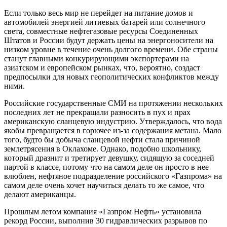
Если только весь мир не перейдет на питание домов и
автомобилей энергией литиевых батарей или солнечного
света, совместные нефтегазовые ресурсы Соединенных
Штатов и России будут держать цены на энергоносители на
низком уровне в течение очень долгого времени. Обе страны
станут главными конкурирующими экспортерами на
азиатском и европейском рынках, что, вероятно, создаст
предпосылки для новых геополитических конфликтов между
ними.
Российские государственные СМИ на протяжении нескольких
последних лет не прекращали разносить в пух и прах
американскую сланцевую индустрию. Утверждалось, что вода
якобы превращается в горючее из-за содержания метана. Мало
того, будто бы добыча сланцевой нефти стала причиной
землетрясения в Оклахоме. Однако, подобно школьнику,
который дразнит и третирует девушку, сидящую за соседней
партой в классе, потому что на самом деле он просто в нее
влюблен, нефтяное подразделение российского «Газпрома» на
самом деле очень хочет научиться делать то же самое, что
делают американцы.
Прошлым летом компания «Газпром Нефть» установила
рекорд России, выполнив 30 гидравлических разрывов по