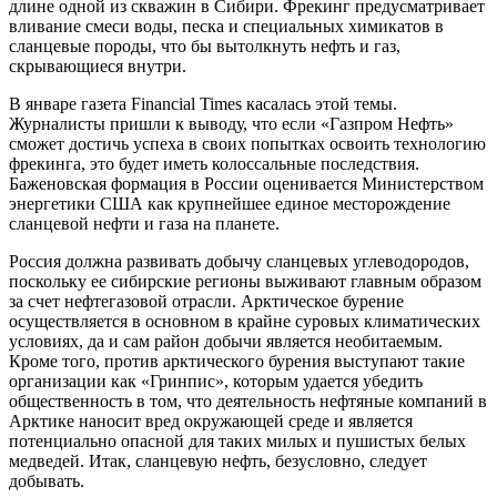
длине одной из скважин в Сибири. Фрекинг предусматривает
вливание смеси воды, песка и специальных химикатов в
сланцевые породы, что бы вытолкнуть нефть и газ,
скрывающиеся внутри.
В январе газета Financial Times касалась этой темы.
Журналисты пришли к выводу, что если «Газпром Нефть»
сможет достичь успеха в своих попытках освоить технологию
фрекинга, это будет иметь колоссальные последствия.
Баженовская формация в России оценивается Министерством
энергетики США как крупнейшее единое месторождение
сланцевой нефти и газа на планете.
Россия должна развивать добычу сланцевых углеводородов,
поскольку ее сибирские регионы выживают главным образом
за счет нефтегазовой отрасли. Арктическое бурение
осуществляется в основном в крайне суровых климатических
условиях, да и сам район добычи является необитаемым.
Кроме того, против арктического бурения выступают такие
организации как «Гринпис», которым удается убедить
общественность в том, что деятельность нефтяные компаний в
Арктике наносит вред окружающей среде и является
потенциально опасной для таких милых и пушистых белых
медведей. Итак, сланцевую нефть, безусловно, следует
добывать.