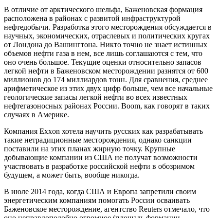
В отличие от арктического шельфа, Баженовская формация
расположена в районах с развитой инфраструктурой
нефтедобычи. Разработка этого месторождения обсуждается в
научных, экономических, отраслевых и политических кругах
от Лондона до Вашингтона. Никто точно не знает истинных
объемов нефти газа в нем, все лишь соглашаются с тем, что
оно очень большое. Текущие оценки относительно запасов
легкой нефти в Баженовском месторождении разнятся от 600
миллионов до 174 миллиардов тонн. Для сравнения, среднее
арифметическое из этих двух цифр больше, чем все начальные
геологические запасы легкой нефти во всех известных
нефтегазоносных районах России. Boom, как говорят в таких
случаях в Америке.
Компания Exxon хотела научить русских как разрабатывать
такие нетрадиционные месторождения, однако санкции
поставили на этих планах жирную точку. Крупные
добывающие компании из США не получат возможности
участвовать в разработке российской нефти в обозримом
будущем, а может быть, вообще никогда.
В июле 2014 года, когда США и Европа запретили своим
энергетическим компаниям помогать России осваивать
Баженовское месторождение, агентство Reuters отмечало, что
оно неправдоподобно огромное (площадь формации