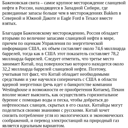
Баженовская свита – самое крупное месторождение сланцевой
нефти в России, находящееся в Западной Сибири, где
разведанные запасы больше чем в месторождениях Bakken в
Северной и Южной Дакоте и Eagle Ford в Техасе вместе
взятых.
Благодаря Баженовскому месторождению, Россия обладает
вторыми по величине запасами сланцевой нефти в мире,
причем по оценкам Управления по энергетической
информации США, их объем составляет около 74,6 миллиарда
баррелей, тогда как в США этот показатель составляет 78,2
миллиарда баррелей. Следует отметить, что третье место
занимает Китай, под поверхностью которого находится около
32,2 миллиарда баррелей сланцевой нефти. Поэтому,
учитывая тот факт, что Китай обладает необходимыми
средствами и уже научился соперничать с США в области
ядерной энергетики (речь идет о банкротстве компании
Westinghouse и возможности ее приобретения Китаем), Пекин
вполне может выяснить, как осуществлять горизонтальное
бурение с помощью воды и песка, чтобы добраться до
нефтеносных сланцев, скрытых в его скалах. Китайцы могут
поделиться своими знаниями с русскими. Китай хочет
снизить потребление угля из экологических и экономических
соображений, и перевод электростанций на природный газ
является идеальным вариантом.