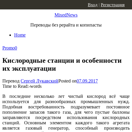
Skip to content
Вход
|
Регистрация
MixedNews
Переводы без рерайта и копипасты
Home
Promo
0
Кислородные станции и особенности
их эксплуатации
Перевод
Сергей Лукавский
Posted on
07.09.2017
Time to Read:
-
words
В последние несколько лет чистый кислород всё чаще
используется для разнообразных промышленных нужд.
Подобная востребованность подразумевает постоянное
пополнение запасов такого газа, для чего пустые баллоны
заправляются посредством использования кислородных
станций. Основным элементом каждого такого агрегата
является газовый генератор, способный производить