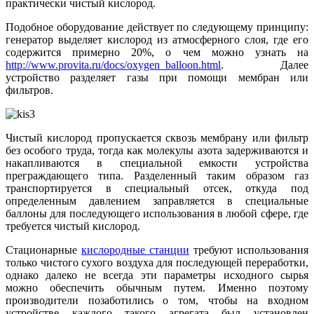
практически чистый кислород.
Подобное оборудование действует по следующему принципу:
генератор выделяет кислород из атмосферного слоя, где его
содержится примерно 20%, о чем можно узнать на
http://www.provita.ru/docs/oxygen_balloon.html
. Далее
устройство разделяет газы при помощи мембран или
фильтров.
Чистый кислород пропускается сквозь мембрану или фильтр
без особого труда, тогда как молекулы азота задерживаются и
накапливаются в специальной емкости устройства
преграждающего типа. Разделенный таким образом газ
транспортируется в специальный отсек, откуда под
определенным давлением заправляется в специальные
баллоны для последующего использования в любой сфере, где
требуется чистый кислород.
Стационарные
кислородные станции
требуют использования
только чистого сухого воздуха для последующей переработки,
однако далеко не всегда эти параметры исходного сырья
можно обеспечить обычным путем. Именно поэтому
производители позаботились о том, чтобы на входном
устройстве каждого такого агрегата был установлен