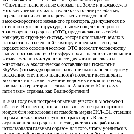
«Струнные транспортные системы: на Земле и в космосе», в
которой учёный изложил теорию, состояние разработки,
перспективы и основные результаты исследований
высокоскоростного наземного транспорта, движущегося по
струнной путевой структуре, а также общепланетарного
транспортного средства (ОТС), представляющего собой
кольцевую струнную систему, которая опоясывает Землю в
плоскости, параллельной экватору и предназначено для
неракетного освоения космоса. ОТС позволит человечеству
вынести отравляющую биосферу промышленность в ближний
космос, оставив чистую планету для жизни человека и
животных. А экологическая составляющая технологии
SkyWay (это международное название было дано четвёртому
поколению струнного транспорта) позволит восстановить
закатанные в асфальт и железнодорожные насыпи почвы,
равные по территории – согласно Анатолию Юницкому –
пяти таким странам, как Великобритания!
В 2001 году был построен опытный участок в Московской
области. Интересно, что вначале в качестве транспортного
модуля был использован автомобиль марки ЗИЛ-131, ставший
первым поколением струнного транспорта. В силу
ограниченности средств на исследовательские работы он
использовался главным образом для того, чтобы убедиться в
повышенной прочности конструкции, что и было доказано