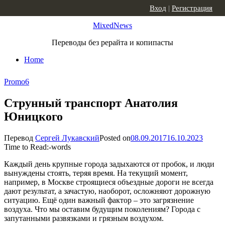
Skip to content
Вход
|
Регистрация
MixedNews
Переводы без рерайта и копипасты
Home
Promo
6
Струнный транспорт Анатолия
Юницкого
Перевод
Сергей Лукавский
Posted on
08.09.2017
16.10.2023
Time to Read:
-
words
Каждый день крупные города задыхаются от пробок, и люди
вынуждены стоять, теряя время. На текущий момент,
например, в Москве строящиеся объездные дороги не всегда
дают результат, а зачастую, наоборот, осложняют дорожную
ситуацию. Ещё один важный фактор – это загрязнение
воздуха. Что мы оставим будущим поколениям? Города с
запутанными развязками и грязным воздухом.