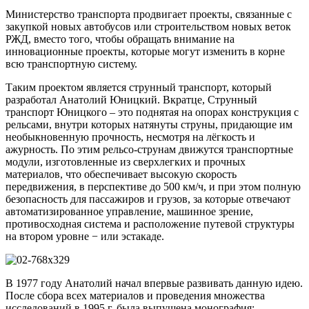
Министерство транспорта продвигает проекты, связанные с
закупкой новых автобусов или строительством новых веток
РЖД, вместо того, чтобы обращать внимание на
инновационные проекты, которые могут изменить в корне
всю транспортную систему.
Таким проектом является струнный транспорт, который
разработал Анатолий Юницкий. Вкратце, Струнный
транспорт Юницкого – это поднятая на опорах конструкция с
рельсами, внутри которых натянуты струны, придающие им
необыкновенную прочность, несмотря на лёгкость и
ажурность. По этим рельсо-струнам движутся транспортные
модули, изготовленные из сверхлегких и прочных
материалов, что обеспечивает высокую скорость
передвижения, в перспективе до 500 км/ч, и при этом полную
безопасность для пассажиров и грузов, за которые отвечают
автоматизированное управление, машинное зрение,
противосходная система и расположение путевой структуры
на втором уровне − или эстакаде.
В 1977 году Анатолий начал впервые развивать данную идею.
После сбора всех материалов и проведения множества
исследований в 1995 г. была выпущена монография: