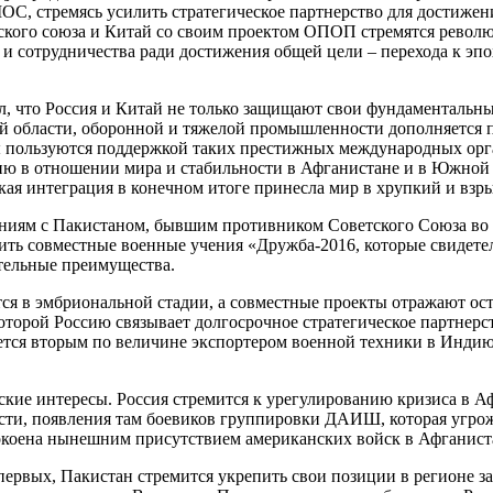
, стремясь усилить стратегическое партнерство для достижения
еского союза и Китай со своим проектом ОПОП стремятся рево
и сотрудничества ради достижения общей цели – перехода к эпо
, что Россия и Китай не только защищают свои фундаментальны
й области, оборонной и тяжелой промышленности дополняется пр
 пользуются поддержкой таких престижных международных ор
 в отношении мира и стабильности в Афганистане и в Южной А
йская интеграция в конечном итоге принесла мир в хрупкий и в
иям с Пакистаном, бывшим противником Советского Союза во в
ть совместные военные учения «Дружба-2016, которые свидете
тельные преимущества.
ся в эмбриональной стадии, а совместные проекты отражают ос
торой Россию связывает долгосрочное стратегическое партнерст
ется вторым по величине экспортером военной техники в Индию,
ские интересы. Россия стремится к урегулированию кризиса в А
ти, появления там боевиков группировки ДАИШ, которая угрожае
окоена нынешним присутствием американских войск в Афганист
ервых, Пакистан стремится укрепить свои позиции в регионе за