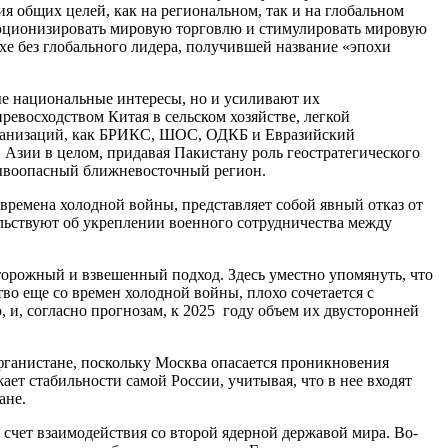
 общих целей, как на региональном, так и на глобальном
люционизировать мировую торговлю и стимулировать мировую
хе без глобального лидера, получившей название «эпохи
е национальные интересы, но и усиливают их
евосходством Китая в сельском хозяйстве, легкой
ганизаций, как БРИКС, ШОС, ОДКБ и Евразийский
зии в целом, придавая Пакистану роль геостратегического
зрывоопасный ближневосточный регион.
ремена холодной войны, представляет собой явный отказ от
льствуют об укреплении военного сотрудничества между
торожный и взвешенный подход. Здесь уместно упомянуть, что
во еще со времен холодной войны, плохо сочетается с
 и, согласно прогнозам, к 2025 году объем их двусторонней
фганистане, поскольку Москва опасается проникновения
т стабильности самой России, учитывая, что в нее входят
ане.
 счет взаимодействия со второй ядерной державой мира. Во-