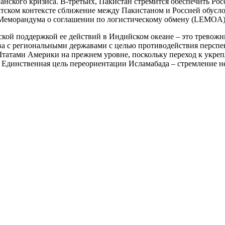
нского кризиса. В-третьих, Пакистан стремится обеспечить Рос
иатском контексте сближение между Пакистаном и Россией обус
Меморандума о соглашении по логистическому обмену (LEMOA)
кой поддержкой ее действий в Индийском океане – это тревож
ва с региональными державами с целью противодействия перспе
атами Америки на прежнем уровне, поскольку переход к укреп
Единственная цель переориентации Исламабада – стремление не