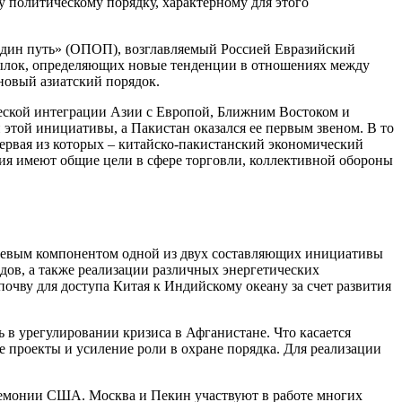
 политическому порядку, характерному для этого
один путь» (ОПОП), возглавляемый Россией Евразийский
сылок, определяющих новые тенденции в отношениях между
новый азиатский порядок.
еской интеграции Азии с Европой, Ближним Востоком и
этой инициативы, а Пакистан оказался ее первым звеном. В то
первая из которых – китайско-пакистанский экономический
сия имеют общие цели в сфере торговли, коллективной обороны
ючевым компонентом одной из двух составляющих инициативы
дов, а также реализации различных энергетических
очву для доступа Китая к Индийскому океану за счет развития
 в урегулировании кризиса в Афганистане. Что касается
 проекты и усиление роли в охране порядка. Для реализации
гемонии США. Москва и Пекин участвуют в работе многих