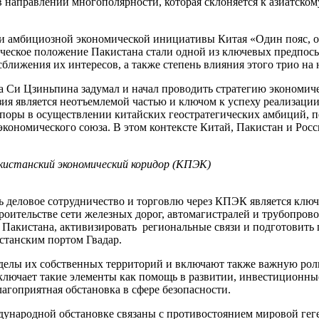
направлении многополярности, которая склоняется к азиатскому
ии амбициозной экономической инициативы Китая «Один пояс, 
ическое положение Пакистана стали одной из ключевых предпо
лижения их интересов, а также степень влияния этого трио на 
а Си Цзиньпина задумал и начал проводить стратегию экономич
 является неотъемлемой частью и ключом к успеху реализации 
 опоры в осуществлении китайских геостратегических амбиций, 
кономического союза. В этом контексте Китай, Пакистан и Рос
кистанский экономический коридор (КПЭК)
ть деловое сотрудничество и торговлю через КПЭК является кл
оительстве сети железных дорог, автомагистралей и трубопрово
Пакистана, активизировать региональные связи и подготовить п
станским портом Гвадар.
еделы их собственных территорий и включают также важную роль
включает такие элементы как помощь в развитии, инвестиционные
лагоприятная обстановка в сфере безопасности.
дународной обстановке связаны с противостоянием мировой ге