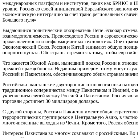
международных платформ и институтов, таких как БРИКС и ШОС
уровне. Россия со своей инициативой Евразийского экономич
экономическую интеграцию за счет транс-региональных связей 
Большого нуля».
Выдающийся политический обозреватель Пепе Эскобар отмечал
взаимодополняемость. Превосходство России в аэрокосмическо
промышленности и информационных технологиях. Обе страны
Экономический Союз. Россия и Китай занимают общую позицию
опорного пункта. Обе страны стремятся к тому, чтобы еврази
Что касается Южной Азии, нынешний подход России к отношен
прежней враждебности. Недавним примером этому могут служи
Россией и Пакистаном, обеспечивающего обеим странам значи
Российско-пакистанские двусторонние отношения пока находят
традиционное соперничество между Пакистаном и Индией, с ко
укреплением связей между Россией и Пакистаном. Россия явля
торговли достигнет 30 миллиардов долларов.
С другой стороны, Россия и Пакистан имеют общие стратегиче
террористических группировок в Центральную Азию, в частнос
многочисленные выходцы из Чечни. Кроме того, Россия обесп
Интересы Пакистана во многом совпадают с российскими. Во-п