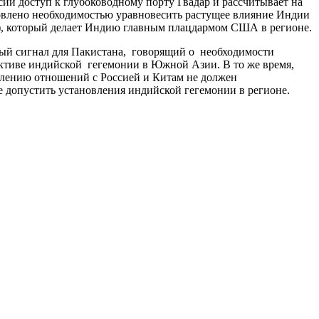
сии доступ к глубоководному порту Гвадар и рассчитывает на
ловлено необходимостью уравновесить растущее влияние Индии
, который делает Индию главным плацдармом США в регионе.
ный сигнал для Пакистана, говорящий о необходимости
ктиве индийской гегемонии в Южной Азии. В то же время,
лению отношений с Россией и Китам не должен
 допустить установления индийской гегемонии в регионе.