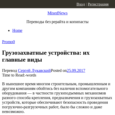
Skip to content
Вход
|
Регистрация
MixedNews
Переводы без рерайта и копипасты
Home
Promo
0
Грузозахватные устройства: их
главные виды
Перевод
Сергей Лукавский
Posted on
25.09.2017
Time to Read:
-
words
В нынешнее время многим строительным, промышленным и
другим компаниям обойтись без наличия вспомогательного
оборудования — в частности грузоподъемных механизмов
разного способа крепления, предназначения и грузозахватных
устройств, которые обеспечивают безопасность проведения
погрузочно-разгрузочных работ, было бы сложно и даже
невозможно.