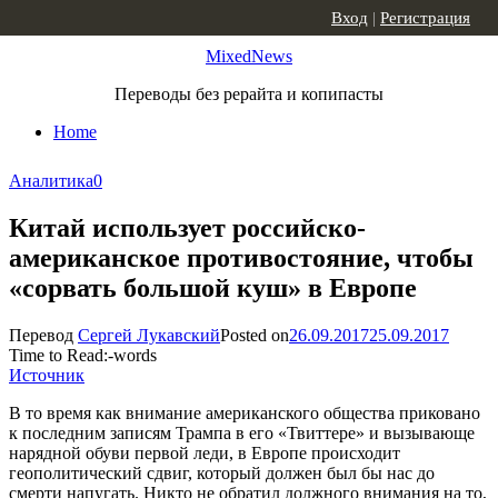
Skip to content
Вход
|
Регистрация
MixedNews
Переводы без рерайта и копипасты
Home
Аналитика
0
Китай использует российско-
американское противостояние, чтобы
«сорвать большой куш» в Европе
Перевод
Сергей Лукавский
Posted on
26.09.2017
25.09.2017
Time to Read:
-
words
Источник
В то время как внимание американского общества приковано
к последним записям Трампа в его «Твиттере» и вызывающе
нарядной обуви первой леди, в Европе происходит
геополитический сдвиг, который должен был бы нас до
смерти напугать. Никто не обратил должного внимания на то,