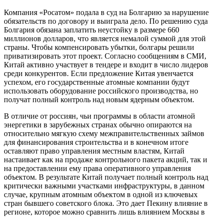
Компания «Росатом» подала в суд на Болгарию за нарушение
обязательств по договору и выиграла дело. По решению суда
Болгария обязана заплатить неустойку в размере 660
миллионов долларов, что является немалой суммой для этой
страны. Чтобы компенсировать убытки, болгары решили
приватизировать этот проект. Согласно сообщениям в СМИ,
Китай активно участвует в тендере и входит в число лидеров
среди конкурентов. Если предложение Китая увенчается
успехом, его государственные атомные компании будут
использовать оборудование российского производства, но
получат полный контроль над новым ядерным объектом.
В отличие от россиян, чьи программы в области атомной
энергетики в зарубежных странах обычно опираются на
относительно мягкую схему межправительственных займов
для финансирования строительства и в конечном итоге
оставляют право управления местным властям, Китай
настаивает как на продаже контрольного пакета акций, так и
на предоставлении ему права оперативного управления
объектом. В результате Китай получает полный контроль над
критически важными участками инфраструктуры, в данном
случае, крупным атомным объектом в одной из ключевых
стран бывшего советского блока. Это дает Пекину влияние в
регионе, которое можно сравнить лишь влиянием Москвы в