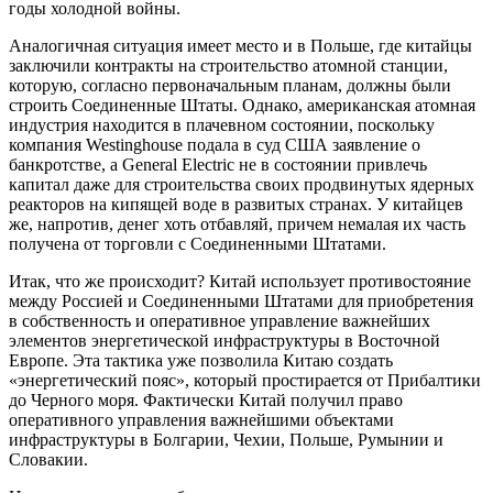
годы холодной войны.
Аналогичная ситуация имеет место и в Польше, где китайцы
заключили контракты на строительство атомной станции,
которую, согласно первоначальным планам, должны были
строить Соединенные Штаты. Однако, американская атомная
индустрия находится в плачевном состоянии, поскольку
компания Westinghouse подала в суд США заявление о
банкротстве, а General Electric не в состоянии привлечь
капитал даже для строительства своих продвинутых ядерных
реакторов на кипящей воде в развитых странах. У китайцев
же, напротив, денег хоть отбавляй, причем немалая их часть
получена от торговли с Соединенными Штатами.
Итак, что же происходит? Китай использует противостояние
между Россией и Соединенными Штатами для приобретения
в собственность и оперативное управление важнейших
элементов энергетической инфраструктуры в Восточной
Европе. Эта тактика уже позволила Китаю создать
«энергетический пояс», который простирается от Прибалтики
до Черного моря. Фактически Китай получил право
оперативного управления важнейшими объектами
инфраструктуры в Болгарии, Чехии, Польше, Румынии и
Словакии.