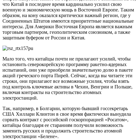
что Китай в последнее время кардинально усилил свою
военную и экономическую мощь в Восточной Европе. Таким
образом, на кону оказался критически важный регион, где у
Соединенных Штатов имеются приоритетные национальные
интересы. Для Америки Восточная Европа является важным
торговым партнером, геополитическим союзником, а также
защитным буфером от России и Китая.
Мало того, что китайцы почти не прилагают усилий, чтобы
остановить северокорейскую программу ракетно-ядерных
испытаний, они уже приобрели значительную долю в пакете
акций греческого порта Пирей. Сейчас, когда вы читаете эти
строки, они прилагают все возможные усилия, чтобы взять
под контроль ключевые активы в Чехии, Венгрии и Польше,
включая контракты на строительство атомных
электростанций.
Так, например, в Болгарии, которую бывший госсекретарь
США Хиллари Клинтон в свое время фактически вынудила
сорвать контракт с российской госкорпорацией «Росатом»,
китайцы благодаря ее стараниям получили возможность
заменить русских и продолжить строительство атомной
электростанции «Белене».