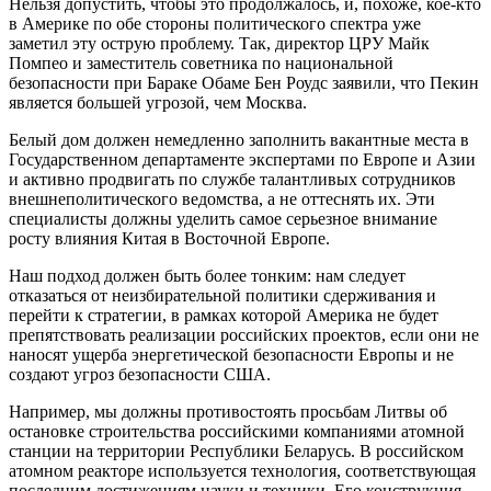
Нельзя допустить, чтобы это продолжалось, и, похоже, кое-кто
в Америке по обе стороны политического спектра уже
заметил эту острую проблему. Так, директор ЦРУ Майк
Помпео и заместитель советника по национальной
безопасности при Бараке Обаме Бен Роудс заявили, что Пекин
является большей угрозой, чем Москва.
Белый дом должен немедленно заполнить вакантные места в
Государственном департаменте экспертами по Европе и Азии
и активно продвигать по службе талантливых сотрудников
внешнеполитического ведомства, а не оттеснять их. Эти
специалисты должны уделить самое серьезное внимание
росту влияния Китая в Восточной Европе.
Наш подход должен быть более тонким: нам следует
отказаться от неизбирательной политики сдерживания и
перейти к стратегии, в рамках которой Америка не будет
препятствовать реализации российских проектов, если они не
наносят ущерба энергетической безопасности Европы и не
создают угроз безопасности США.
Например, мы должны противостоять просьбам Литвы об
остановке строительства российскими компаниями атомной
станции на территории Республики Беларусь. В российском
атомном реакторе используется технология, соответствующая
последним достижениям науки и техники. Его конструкция