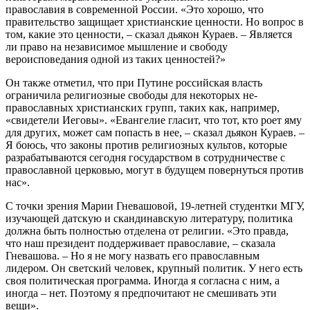
православия в современной России. «Это хорошо, что
правительство защищает христианские ценности. Но вопрос в
том, какие это ценности, – сказал дьякон Кураев. – Является
ли право на независимое мышление и свободу
вероисповедания одной из таких ценностей?»
Он также отметил, что при Путине российская власть
ограничила религиозные свободы для некоторых не-
православных христианских групп, таких как, например,
«свидетели Иеговы». «Евангелие гласит, что тот, кто роет яму
для других, может сам попасть в нее, – сказал дьякон Кураев. –
Я боюсь, что законы против религиозных культов, которые
разрабатываются сегодня государством в сотрудничестве с
православной церковью, могут в будущем повернуться против
нас».
С точки зрения Марии Гневашовой, 19-летней студентки МГУ,
изучающей датскую и скандинавскую литературу, политика
должна быть полностью отделена от религии. «Это правда,
что наш президент поддерживает православие, – сказала
Гневашова. – Но я не могу назвать его православным
лидером. Он светский человек, крупный политик. У него есть
своя политическая программа. Иногда я согласна с ним, а
иногда – нет. Поэтому я предпочитают не смешивать эти
вещи».