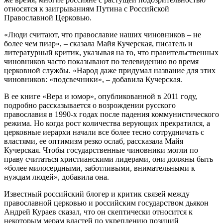
относятся к заигрываниям Путина с Российской
Православной Церковью.
«Люди считают, что православие наших чиновников – не
более чем пиар», – сказала Майя Кучерская, писатель и
литературный критик, указывая на то, что правительственных
чиновников часто показывают по телевидению во время
церковной службы. «Народ даже придумал название для этих
чиновников: «подсвечники», – добавила Кучерская.
В ее книге «Вера и юмор», опубликованной в 2011 году,
подробно рассказывается о возрождении русского
православия в 1990-х годах после падения коммунистического
режима. Но когда рост количества верующих прекратился, а
церковные иерархи начали все более тесно сотрудничать с
властями, ее оптимизм резко ослаб, рассказала Майя
Кучерская. Чтобы государственные чиновники могли по
праву считаться христианскими лидерами, они должны быть
«более милосердными, заботливыми, внимательными к
нуждам людей», добавила она.
Известный российский блогер и критик связей между
православной церковью и российским государством дьякон
Андрей Кураев сказал, что он скептически относится к
некоторым мерам властей по укреплению позиций