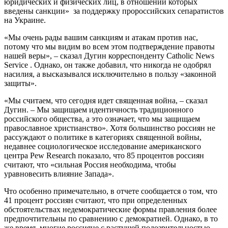
юридических и физических лиц, в отношении которых
введены санкции» за поддержку пророссийских сепаратистов
на Украине.
«Мы очень рады вашим санкциям и атакам против нас,
потому что мы видим во всем этом подтверждение правоты
нашей веры», – сказал Дугин корреспонденту Catholic News
Service . Однако, он также добавил, что никогда не одобрял
насилия, а высказывался исключительно в пользу «законной
защиты».
«Мы считаем, что сегодня идет священная война, – сказал
Дугин. – Мы защищаем идентичность традиционного
российского общества, а это означает, что мы защищаем
православное христианство». Хотя большинство россиян не
рассуждают о политике в категориях священной войны,
недавнее социологическое исследование американского
центра Pew Research показало, что 85 процентов россиян
считают, что «сильная Россия необходима, чтобы
уравновесить влияние Запада».
Что особенно примечательно, в отчете сообщается о том, что
41 процент россиян считают, что при определенных
обстоятельствах недемократические формы правления более
предпочтительны по сравнению с демократией. Однако, в то
же время, многие россияне с растущей подозрительностью