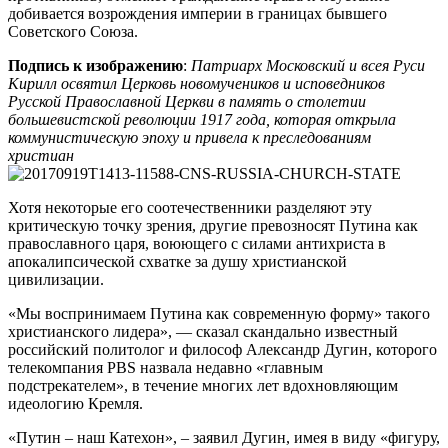
добивается возрождения империи в границах бывшего
Советского Союза.
Подпись к изображению
:
Патриарх Московский и всея Руси
Кирилл освятил Церковь новомучеников и исповедников
Русской Православной Церкви в память о столетии
большевистской революции 1917 года, которая открыла
коммунистическую эпоху и привела к преследованиям
христиан
Хотя некоторые его соотечественники разделяют эту
критическую точку зрения, другие превозносят Путина как
православного царя, воюющего с силами антихриста в
апокалипсической схватке за душу христианской
цивилизации.
«Мы воспринимаем Путина как современную форму» такого
христианского лидера», — сказал скандально известный
российский политолог и философ Александр Дугин, которого
телекомпания PBS назвала недавно «главным
подстрекателем», в течение многих лет вдохновляющим
идеологию Кремля.
«Путин – наш Катехон», – заявил Дугин, имея в виду «фигуру,