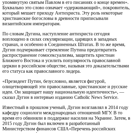
упомянутую святым Павлом в его писаниях о конце времен».
Буквально это слово означает «удерживающий», покровитель,
который мешает приходу Антихриста. Эту роль некоторые
христианские богословы в древности приписывали
византийским императорам.
По словам Дугина, наступление антихриста сегодня
воплощено в силах секуляризации, царящих в западных
странах, и особенно в Соединенных Штатах. В то же время,
Дугин подчеркивает стремление Путина предотвратить
распространение гомосексуализма, защитить христиан
Ближнего Востока и усилить популярность православной
церкви в российском обществе, называя это доказательствами
его статуса как православного лидера.
«Президент Путин, безусловно, является фигурой,
олицетворяющей эти православные, христианские и русские
идеи. Он защищает нашу национальную идентичность», —
сказал Дугин в интервью изданию Catholic News Service.
Известный в прошлом ученый, Дугин возглавлял в 2014 году
кафедру социологи международных отношений МГУ. В то
время его обвиняли в поддержке насилия на Украине. Затем, в
2015 году Дугин был включен в разработанный
Министерством финансов США«Перечень российских