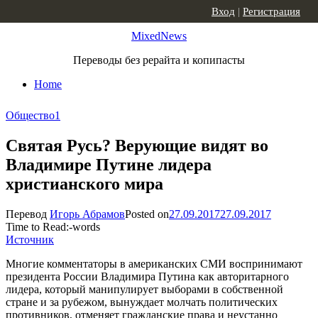
Skip to content
Вход
|
Регистрация
MixedNews
Переводы без рерайта и копипасты
Home
Общество
1
Святая Русь? Верующие видят во
Владимире Путине лидера
христианского мира
Перевод
Игорь Абрамов
Posted on
27.09.2017
27.09.2017
Time to Read:
-
words
Источник
Многие комментаторы в американских СМИ воспринимают
президента России Владимира Путина как авторитарного
лидера, который манипулирует выборами в собственной
стране и за рубежом, вынуждает молчать политических
противников, отменяет гражданские права и неустанно