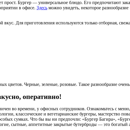
вет прост. Бургер — универсальное блюдо. Его предпочитают зак
оприятии в офисе.
Здесь
можно увидеть, некоторое разнообразие 
 вкус. Для приготовления используются только отборная, свежа
ных цветов. Черные, зеленые, розовые. Такое разнообразие очень
вкусно, оперативно!
аничен во времени, у офисных сотрудников. Ознакомьтесь с мен
логии, классические и вегетарианские бургеры, мастерство пов
 особых сумках. Что бы вы ни предпочли: «Бургер Багира», «Бур
орогие, сытные, аппетитные закрытые бутерброды — это богатый