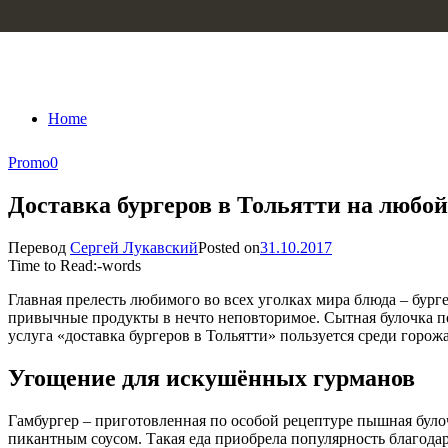
Skip to content
Home
Promo
0
Доставка бургеров в Тольятти на любой
Перевод
Сергей Лукавский
Posted on
31.10.2017
Time to Read:
-
words
Главная прелесть любимого во всех уголках мира блюда – бур
привычные продукты в нечто неповторимое. Сытная булочка по
услуга «доставка бургеров в Тольятти» пользуется среди горо
Угощение для искушённых гурманов
Гамбургер – приготовленная по особой рецептуре пышная булоч
пикантным соусом. Такая еда приобрела популярность благода