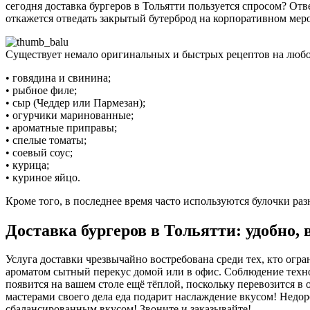
сегодня доставка бургеров в Тольятти пользуется спросом? От
откажется отведать закрытый бутерброд на корпоративном мер
Существует немало оригинальных и быстрых рецептов на любой
• говядина и свинина;
• рыбное филе;
• сыр (Чеддер или Пармезан);
• огурчики маринованные;
• ароматные приправы;
• спелые томаты;
• соевый соус;
• курица;
• куриное яйцо.
Кроме того, в последнее время часто используются булочки раз
Доставка бургеров в Тольятти: удобно, 
Услуга доставки чрезвычайно востребована среди тех, кто огр
ароматом сытный перекус домой или в офис. Соблюдение техно
появится на вашем столе ещё тёплой, поскольку перевозится в
мастерами своего дела еда подарит наслаждение вкусом! Нед
сбалансированным вкусом! Звоните и заказывайте!