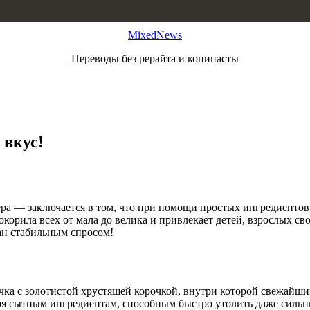
MixedNews
Переводы без рерайта и копипасты
 вкус!
гера — заключается в том, что при помощи простых ингредиенто
корила всех от мала до велика и привлекает детей, взрослых 
жан стабильным спросом!
ка с золотистой хрустящей корочкой, внутри которой свежайший
ря сытным ингредиентам, способным быстро утолить даже сильн