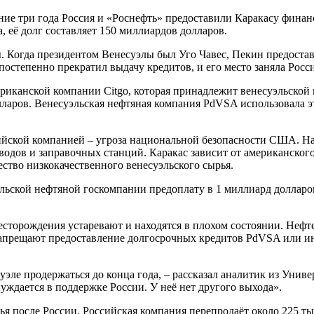
ние три года Россия и «Роснефть» предоставили Каракасу финан
её долг составляет 150 миллиардов долларов.
. Когда президентом Венесуэлы был Уго Чавес, Пекин предоста
постепенно прекратил выдачу кредитов, и его место заняла Росси
риканской компании Citgo, которая принадлежит венесуэльской 
лларов. Венесуэльская нефтяная компания PdVSA использовала э
ссийской компанией – угроза национальной безопасности США. 
дов и заправочных станций. Каракас зависит от американского
тво низкокачественного венесуэльского сырья.
эльской нефтяной госкомпании предоплату в 1 миллиард долларо
есторождения устаревают и находятся в плохом состоянии. Неф
запрещают предоставление долгосрочных кредитов PdVSA или ин
уэле продержаться до конца года, – рассказал аналитик из Униве
уждается в поддержке России. У неё нет другого выхода».
я после России. Российская компания перепродаёт около 225 ты