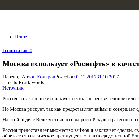
Skip to content
Home
Геополитика
0
Москва использует «Роснефть» в качес
Перевод
Антон Комаров
Posted on
01.11.2017
31.10.2017
Time to Read:
-
words
Источник
Россия всё активнее использует нефть в качестве геополитиче
Но Москва рискует, так как предоставляет займы и совершает
На этой неделе Венесуэла испытала российскую стратегию на п
Россия предоставляет множество займов и заключает сделки, 
обретает стратегическое преимущество в непосредственной бл