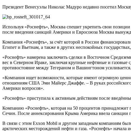
Президент Венесуэлы Николас Мадуро недавно посетил Москв
Используя «Роснефть», Москва спешит укрепить свои позиции в
после введения санкций Америки и Евросоюза Москва вынужде
Компания «Роснефть», за счёт которой в России финансировали
Египет и Вьетнам, а также в других неспокойных государствах,
«Роснефть» намерена заключить сделки в Восточном Средиземн
вес в Северном Ираке, заключая крупные нефтяные и газовые 
противостояние между Тегераном и Вашингтоном усиливается
«Компания ищет возможности, которые имеют огромную ценнос
отношениям США Эми Майерс Джаффе. – В руках российского 
Америки вопросов».
«Роснефть» приступила к активным действиям после введённы
Компанию «Роснефть», которая на 50 процентов принадлежит г
Сечин. После аннексирования Крыма Америка ввела санкции 
В связи с этим Exxon Mobil и другим западным компаниям был
арктических месторождений нефти и газа. «Роснефть» начала 