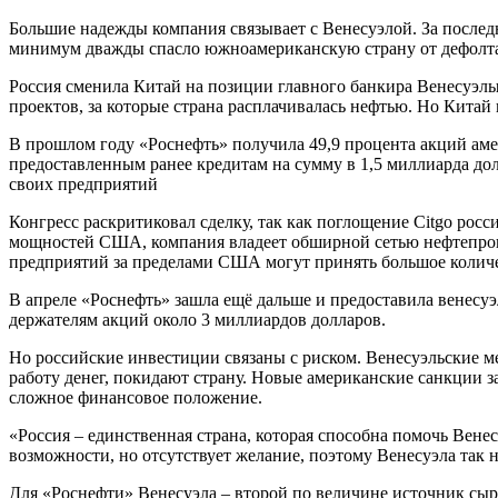
Большие надежды компания связывает с Венесуэлой. За послед
минимум дважды спасло южноамериканскую страну от дефолта, 
Россия сменила Китай на позиции главного банкира Венесуэлы
проектов, за которые страна расплачивалась нефтью. Но Китай 
В прошлом году «Роснефть» получила 49,9 процента акций аме
предоставленным ранее кредитам на сумму в 1,5 миллиарда до
своих предприятий
Конгресс раскритиковал сделку, так как поглощение Citgo ро
мощностей США, компания владеет обширной сетью нефтепрово
предприятий за пределами США могут принять большое количес
В апреле «Роснефть» зашла ещё дальше и предоставила венесу
держателям акций около 3 миллиардов долларов.
Но российские инвестиции связаны с риском. Венесуэльские м
работу денег, покидают страну. Новые американские санкции 
сложное финансовое положение.
«Россия – единственная страна, которая способна помочь Венес
возможности, но отсутствует желание, поэтому Венесуэла так н
Для «Роснефти» Венесуэла – второй по величине источник сырь