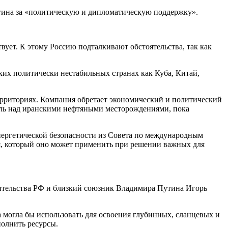
ина за «политическую и дипломатическую поддержку».
вует. К этому Россию подталкивают обстоятельства, так как
ких политически нестабильных странах как Куба, Китай,
ерриториях. Компания обретает экономический и политический
роль над иранскими нефтяными месторождениями, пока
нергетической безопасности из Совета по международным
, который оно может применить при решении важных для
вительства РФ и близкий союзник Владимира Путина Игорь
 могла бы использовать для освоения глубинных, сланцевых и
полнить ресурсы.