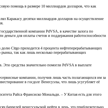
совую помощь в размере 10 миллиардов долларов, что как
влял Каракасу десятки миллиардов долларов на осуществление
я.
государственной компании PdVSA, в качестве залога по
ти деньги для оплаты счетов и поддержания работоспособности
На долю Citgo приходится 4 процента нефтеперерабатывающих
 рынка, так как лишь несколько перерабатывающих
в. Эти средства значительно помогли PdVSA в выплате
тесервисные компании, получив лишь часть полагающихся им за
вестирование в госдолг Венесуэлы, что лишь усугубляет её
рситета Райса Франсиско Мональди. – У Китая есть для этого
сяч баррелей венесуэльской нефти в день, это приблизительно