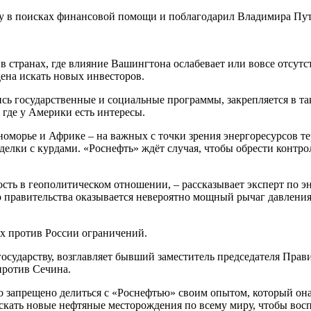
у в поисках финансовой помощи и поблагодарил Владимира Пут
 странах, где влияние Вашингтона ослабевает или вовсе отсутст
на искать новых инвесторов.
сь государственные и социальные программы, закрепляется в та
 где у Америки есть интересы.
оморье и Африке – на важных с точки зрения энергоресурсов т
сделки с курдами. «Роснефть» ждёт случая, чтобы обрести конт
.
ть в геополитическом отношении, – рассказывает эксперт по э
правительства оказывается невероятно мощный рычаг давления
х против России ограничений.
осударству, возглавляет бывший заместитель председателя Пра
против Сечина.
о запрещено делиться с «Роснефтью» своим опытом, который она
искать новые нефтяные месторождения по всему миру, чтобы вос