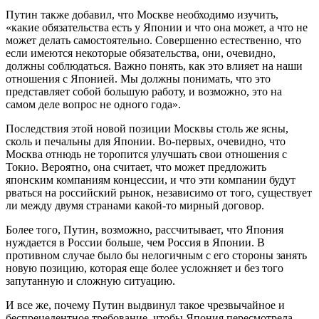
Путин также добавил, что Москве необходимо изучить,
«какие обязательства есть у Японии и что она может, а что не
может делать самостоятельно. Совершенно естественно, что
если имеются некоторые обязательства, они, очевидно,
должны соблюдаться. Важно понять, как это влияет на наши
отношения с Японией. Мы должны понимать, что это
представляет собой большую работу, и возможно, это на
самом деле вопрос не одного года».
Последствия этой новой позиции Москвы столь же ясны,
сколь и печальны для Японии. Во-первых, очевидно, что
Москва отнюдь не торопится улучшать свои отношения с
Токио. Вероятно, она считает, что может предложить
японским компаниям концессии, и что эти компании будут
рваться на российский рынок, независимо от того, существует
ли между двумя странами какой-то мирный договор.
Более того, Путин, возможно, рассчитывает, что Япония
нуждается в России больше, чем Россия в Японии. В
противном случае было бы нелогичным с его стороны занять
новую позицию, которая еще более усложняет и без того
запутанную и сложную ситуацию.
И все же, почему Путин выдвинул такое чрезвычайное и
беспрецедентное требование, чтобы Япония пересмотрела