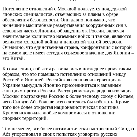
Потепление отношений с Москвой пользуется поддержкой
японских специалистов, отвечающих за планы в сфере
обеспечения безопасности. Они давно понимают, что
нынешние масштабные развертывания вооруженных сил в
северных частях Японии, обращенных к России, включая
значительное количество наземных войск и танков, являются
реликтом холодной войны и напрасной тратой ресурсов.
Очевидно, что единственная страна, конфронтация с которой
на самом деле имеет сегодня серьезное значение для Японии –
это Китай.
К сожалению, события развивались в последнее время таким
образом, что это помешало потеплению отношений между
Россией и Японией. Российская военная интервенция на
Украине вынудила Японию присоединиться к западным
санкциям против России. Растущая международная изоляция
Москвы подтолкнула Россию к более тесному союзу с Китаем,
чего Синдзо Абэ больше всего хотелось бы избежать. Кроме
того все более открытая националистическая политика
Кремля исключала любые компромиссы в отношении
спорных территорий.
Тем не менее, все более оптимистически настроенный Синдзо
Абэ упорствовал в своих попытках уговорить русских.