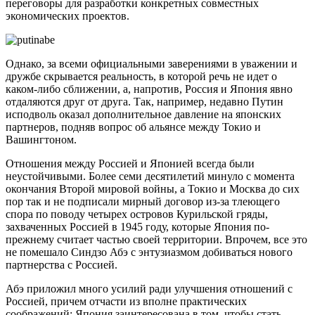
переговоры для разработки конкретных совместных
экономических проектов.
Однако, за всеми официальными заверениями в уважении и
дружбе скрывается реальность, в которой речь не идет о
каком-либо сближении, а, напротив, Россия и Япония явно
отдаляются друг от друга. Так, например, недавно Путин
исподволь оказал дополнительное давление на японских
партнеров, подняв вопрос об альянсе между Токио и
Вашингтоном.
Отношения между Россией и Японией всегда были
неустойчивыми. Более семи десятилетий минуло с момента
окончания Второй мировой войны, а Токио и Москва до сих
пор так и не подписали мирный договор из-за тлеющего
спора по поводу четырех островов Курильской гряды,
захваченных Россией в 1945 году, которые Япония по-
прежнему считает частью своей территории. Впрочем, все это
не помешало Синдзо Абэ с энтузиазмом добиваться нового
партнерства с Россией.
Абэ приложил много усилий ради улучшения отношений с
Россией, причем отчасти из вполне практических
соображений: Япония заинтересована в том, чтобы стать