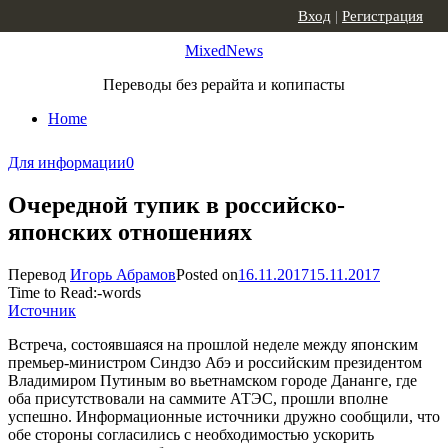
Skip to content
Вход
|
Регистрация
MixedNews
Переводы без рерайта и копипасты
Home
Для информации
0
Очередной тупик в российско-
японских отношениях
Перевод
Игорь Абрамов
Posted on
16.11.2017
15.11.2017
Time to Read:
-
words
Источник
Встреча, состоявшаяся на прошлой неделе между японским
премьер-министром Синдзо Абэ и российским президентом
Владимиром Путиным во вьетнамском городе Дананге, где
оба присутствовали на саммите АТЭС, прошли вполне
успешно. Информационные источники дружно сообщили, что
обе стороны согласились с необходимостью ускорить