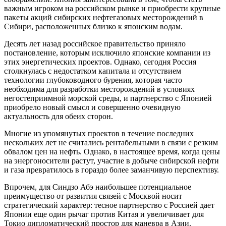
важным игроком на российском рынке и приобрести крупные
пакеты акций сибирских нефтегазовых месторождений в
Сибири, расположенных близко к японским водам.
Десять лет назад российское правительство приняло
постановление, которым исключило японские компании из
этих энергетических проектов. Однако, сегодня Россия
столкнулась с недостатком капитала и отсутствием
технологии глубоководного бурения, которая часто
необходима для разработки месторождений в условиях
негостеприимной морской среды, и партнерство с Японией
приобрело новый смысл и совершенно очевидную
актуальность для обеих сторон.
Многие из упомянутых проектов в течение последних
нескольких лет не считались рентабельными в связи с резким
обвалом цен на нефть. Однако, в настоящее время, когда цены
на энергоносители растут, участие в добыче сибирской нефти
и газа превратилось в гораздо более заманчивую перспективу.
Впрочем, для Синдзо Абэ наибольшее потенциальное
преимущество от развития связей с Москвой носит
стратегический характер: тесное партнерство с Россией дает
Японии еще один рычаг против Китая и увеличивает для
Токио дипломатический простор для маневра в Азии.