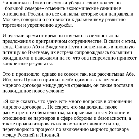
Чиновники в Токио не смогли убедить своих коллег по
«большой семерке» отменить экономические санкции в
отношении России, но все сигналы, которые они направляли
Москве, говорили о готовности к дальнейшему развитию
торговли и укреплению дружбы.
И русские время от времени отвечают взаимностью на
предложения о приграничном сотрудничестве. В связи с этим,
когда Синдзо Абэ и Владимир Путин встретились в прошлую
пятницу во Вьетнаме, их встреча сопровождалась большими
ожиданиями и надеждами на то, что она непременно принесет
конкретные результаты.
Это и произошло, однако не совсем так, как рассчитывал Абэ.
Ибо, хотя Путин и признал необходимость заключения
мирного договора между двумя странами, он также поставил
неожиданное новое условие:
«Я хочу сказать, что здесь есть много вопросов в отношении
мирного договора… Не секрет, что мы должны также
рассмотреть те обязательства, которые имеются у Японии в
отношении ее партнеров в сфере обороны и безопасности, а
также проанализировать их возможное влияние на ход
переговорного процесса по заключению мирного договора
между Россией и Японией.