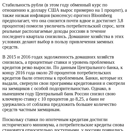
Стабильность рубли (в этом году обменный курс по
отношению к доллару США вырос примерно на 1 процент), а
также низкая инфляция (консенсус-прогноз Bloomberg
предполагает, что она снизится почти вдвое и достигнет 3,8
процентов) помогли увеличить потребительский спрос, хотя
реальные располагаемые доходы россиян в течение
последнего квартала снизились. Домашние хозяйства в этих
условиях делают выбор в пользу привлечения заемных
средств.
В 2015 и 2016 годах задолженность домашних хозяйств
снизилась, а процентные ставки и уровень проблемных
кредитов резко выросли. По данным Центрального банка, к
концу 2016 года около 20 процентов потребительских
кредитов были отнесены к проблемным. Банки, которые их
выдали, свернули свои программы кредитования и смотрели
на заемщиков с особой подозрительностью. Однако, в
нынешнем году Центральный банк России снизил свою
ключевую ставку с 10 процентов до 8,25, а бани не
удержались от соблазна предложить большее количество
средств частным заемщикам.
Поскольку ставки по ипотечным кредитам достигли
исторического минимума, а потребительские кредиты снова
становятся относительно доступными, у россиян появились