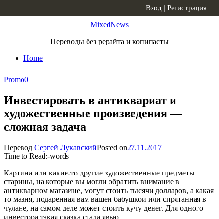
Skip to content
Вход
|
Регистрация
MixedNews
Переводы без рерайта и копипасты
Home
Promo
0
Инвестировать в антиквариат и
художественные произведения —
сложная задача
Перевод
Сергей Лукавский
Posted on
27.11.2017
Time to Read:
-
words
Картина или какие-то другие художественные предметы
старины, на которые вы могли обратить внимание в
антикварном магазине, могут стоить тысячи долларов, а какая
то мазня, подаренная вам вашей бабушкой или спрятанная в
чулане, на самом деле может стоить кучу денег. Для одного
инвестора такая сказка стала явью.