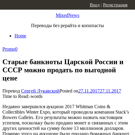
Skip to content
Вход
|
Регистрация
MixedNews
Переводы без рерайта и копипасты
Home
Promo
0
Старые банкноты Царской России и
СССР можно продать по выгодной
цене
Перевод
Сергей Лукавский
Posted on
27.11.2017
27.11.2017
Time to Read:
-
words
Недавно завершился аукцион 2017 Whitman Coins &
Collectibles Winter Expo, который проводила компания Stack’s
Bowers Galleirs. Его результаты можно назвать настоящим
успехом, поскольку было продано монет и связанных с этим
других ценностей на сумму более 13 миллионов долларов.
Помимо этого на аукционе было продано бумажных банкнот