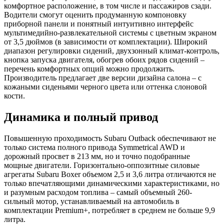
комфортное расположение, в том числе и пассажиров сзади.
Водители смогут оценить продуманную компоновку
приборной панели и понятный интуитивно интерфейс
мультимедийно-развлекательной системы с цветным экраном
от 3,5 дюймов (в зависимости от комплектации). Широкий
диапазон регулировки сидений, двухзонный климат-контроль,
кнопка запуска двигателя, обогрев обоих рядов сидений –
перечень комфортных опций можно продолжить.
Производитель предлагает две версии дизайна салона – с
кожаными сиденьями черного цвета или оттенка слоновой
кости.
Динамика и полный привод
Повышенную проходимость Subaru Outback обеспечивают не
только система полного привода Symmetrical AWD и
дорожный просвет в 213 мм, но и точно подобранные
мощные двигатели. Горизонтально-оппозитные силовые
агрегаты Subaru Boxer объемом 2,5 и 3,6 литра отличаются не
только впечатляющими динамическими характеристиками, но
и разумным расходом топлива – самый объемный 260-
сильный мотор, устанавливаемый на автомобиль в
комплектации Premium+, потребляет в среднем не больше 9,9
литра.