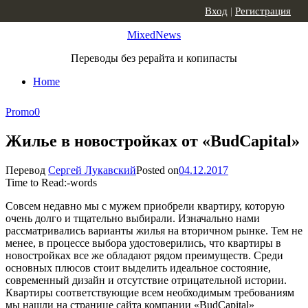
Skip to content
Вход
|
Регистрация
MixedNews
Переводы без рерайта и копипасты
Home
Promo
0
Жилье в новостройках от «BudCapital»
Перевод
Сергей Лукавский
Posted on
04.12.2017
Time to Read:
-
words
Совсем недавно мы с мужем приобрели квартиру, которую
очень долго и тщательно выбирали. Изначально нами
рассматривались варианты жилья на вторичном рынке. Тем не
менее, в процессе выбора удостоверились, что квартиры в
новостройках все же обладают рядом преимуществ. Среди
основных плюсов стоит выделить идеальное состояние,
современный дизайн и отсутствие отрицательной истории.
Квартиры соответствующие всем необходимым требованиям
мы нашли на странице сайта компании «BudCapital»