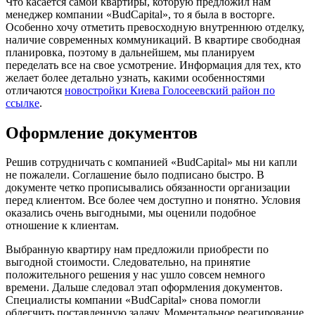
Что касается самой квартиры, которую предложил нам
менеджер компании «BudCapital», то я была в восторге.
Особенно хочу отметить превосходную внутреннюю отделку,
наличие современных коммуникаций. В квартире свободная
планировка, поэтому в дальнейшем, мы планируем
переделать все на свое усмотрение. Информация для тех, кто
желает более детально узнать, какими особенностями
отличаются
новостройки Киева Голосеевский район по
ссылке
.
Оформление документов
Решив сотрудничать с компанией «BudCapital» мы ни капли
не пожалели. Соглашение было подписано быстро. В
документе четко прописывались обязанности организации
перед клиентом. Все более чем доступно и понятно. Условия
оказались очень выгодными, мы оценили подобное
отношение к клиентам.
Выбранную квартиру нам предложили приобрести по
выгодной стоимости. Следовательно, на принятие
положительного решения у нас ушло совсем немного
времени. Дальше следовал этап оформления документов.
Специалисты компании «BudCapital» снова помогли
облегчить поставленную задачу. Моментальное реагирование