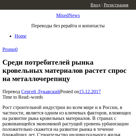
Skip to content
Вход
|
Регистрация
MixedNews
Переводы без рерайта и копипасты
Home
Promo
0
Среди потребителей рынка
кровельных материалов растет спрос
на металлочерепицу
Перевод
Сергей Лукавский
Posted on
15.12.2017
Time to Read:
-
words
Рост строительной индустрии во всем мире и в России, в
частности, является одним из ключевых факторов, влияющих
на развитие рыка кровельных материалов. В странах с
развивающейся экономикой растущий уровень урбанизации
положительно скажется на развитие рынка в течение
ближайших лет. Строительство индивидуального жилья