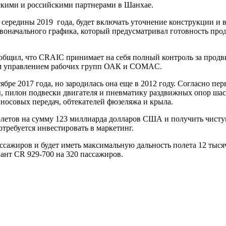
йскими и российскими партнерами в Шанхае.
о середины 2019 года, будет включать уточнение конструкции и
рвоначального графика, который предусматривал готовность прод
бщил, что CRAIC принимает на себя полный контроль за продви
ым управлением рабочих групп ОАК и COMAC.
бре 2017 года, но зародилась она еще в 2012 году. Согласно пе
, пилон подвески двигателя и пневматику раздвижных опор шас
носовых передач, обтекателей фюзеляжа и крыла.
молетов на сумму 123 миллиарда долларов США и получить чист
отребуется инвестировать в маркетинг.
пассажиров и будет иметь максимальную дальность полета 12 тыся
ант CR 929-700 на 320 пассажиров.