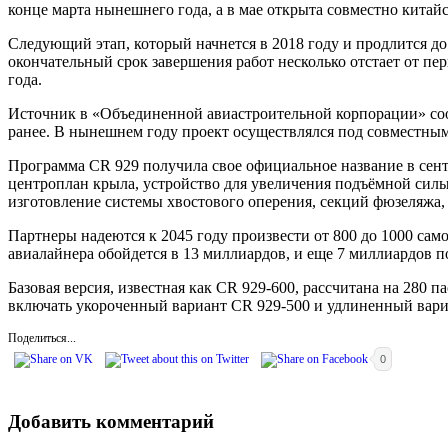
конце марта нынешнего года, а в мае открыта совместно кита
Следующий этап, который начнется в 2018 году и продлится д
окончательный срок завершения работ несколько отстает от пе
года.
Источник в «Объединенной авиастроительной корпорации» соо
ранее. В нынешнем году проект осуществлялся под совместн
Программа CR 929 получила свое официальное название в сентя
центроплан крыла, устройство для увеличения подъёмной силы
изготовление системы хвостового оперения, секций фюзеляжа, 
Партнеры надеются к 2045 году произвести от 800 до 1000 са
авиалайнера обойдется в 13 миллиардов, и еще 7 миллиардов п
Базовая версия, известная как CR 929-600, рассчитана на 280 
включать укороченный вариант CR 929-500 и удлиненный вари
Поделиться...
0
Добавить комментарий