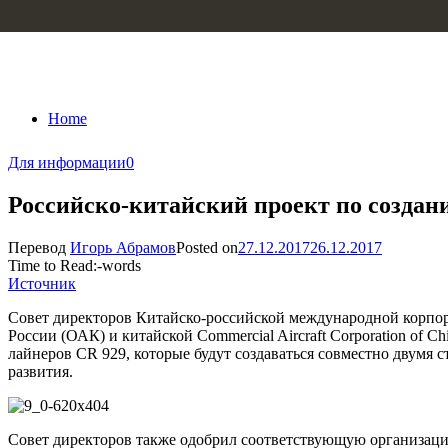
Skip to content
Home
Для информации
0
Российско-китайский проект по создан
Перевод
Игорь Абрамов
Posted on
27.12.2017
26.12.2017
Time to Read:
-
words
Источник
Совет директоров Китайско-российской международной корпор
России (ОАК) и китайской Commercial Aircraft Corporation o
лайнеров CR 929, которые будут создаваться совместно двумя
развития.
Совет директоров также одобрил соответствующую организаци