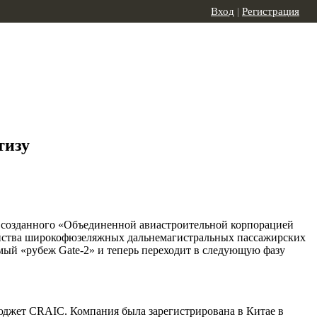
Вход
|
Регистрация
тизу
 созданного «Объединенной авиастроительной корпорацией
емейства широкофюзеляжных дальнемагистральных пассажирских
емый «рубеж Gate-2» и теперь переходит в следующую фазу
юджет CRAIC. Компания была зарегистрирована в Китае в