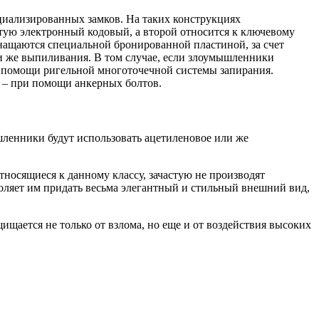
циализированных замков. На таких конструкциях
стую электронный кодовый, а второй относится к ключевому
нащаются специальной бронированной пластиной, за счет
и же выпиливания. В том случае, если злоумышленники
и помощи ригельной многоточечной системы запирания.
 – при помощи анкерных болтов.
шленники будут использовать ацетиленовое или же
относящиеся к данному классу, зачастую не производят
яет им придать весьма элегантный и стильный внешний вид,
щищается не только от взлома, но еще и от воздействия высоких