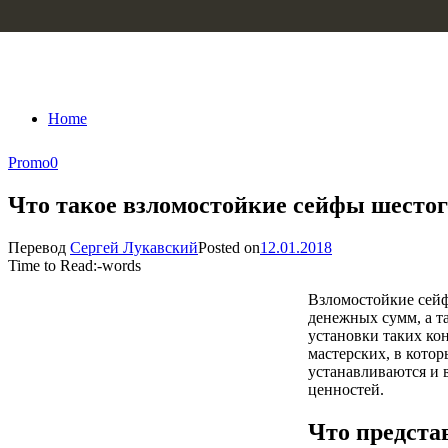
Skip to content
Home
Promo
0
Что такое взломостойкие сейфы шестог
Перевод
Сергей Лукавский
Posted on
12.01.2018
Time to Read:
-
words
Взломостойкие сейф
денежных сумм, а т
установки таких ко
мастерских, в кото
устанавливаются и 
ценностей.
Что предста