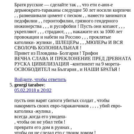
Братя русские — сделайте так , , что ети е-анн-е
дерьмократо-тараканы следущие 50 лет носили кирпичи
, , размешивали цимент с песком , , наместо заниматся
педофилии , , геронтофилии, грязного гендерного
инжинерства , , , и русофобии ! Пусть они копают , , ,
укрепляют , , , страдают, , , , накажите их за 1000 лет
провокации и набези на Россию , , , проклятые
католики- жулики , ШЛЕЦЕРы , , ,МЮЛЕРы И ВСЯ
СВОЛОЧЬ КОЛОНИАЛЬНАЯ !
Привет из Пловдива- Болгария ! Трифон
ВЕЧНА СЛАВА И ПРЕКЛОНЕНИЕ ПРЕД ДРЕВНАТА
РУСКА ЦИВИЛИЗАЦИЯ –континент на 9 морета-
ОСВОБОДИТЕЛ на България , и НАШИ БРАТЬЯ !
Войдите, чтобы ответить
georgi tarabov
:
05.02.2018 в 20:02
пусть они варят сапоги убитых солдат , чтобы
накормить своих евро-тараканчиков , , , , убий евро-
католика -жулика ,
всегда ,когда его увидеш-
, чтобы он не убил тебя !
преврати его дом в руинах ,
чтобы он не сделал ето с твоим домом !