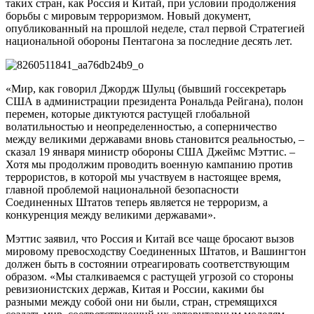
таких стран, как Россия и Китай, при условии продолжения
борьбы с мировым терроризмом. Новый документ,
опубликованный на прошлой неделе, стал первой Стратегией
национальной обороны Пентагона за последние десять лет.
«Мир, как говорил Джордж Шульц (бывший госсекретарь
США в администрации президента Рональда Рейгана), полон
перемен, которые диктуются растущей глобальной
волатильностью и неопределенностью, а соперничество
между великими державами вновь становится реальностью, –
сказал 19 января министр обороны США Джеймс Мэттис. –
Хотя мы продолжим проводить военную кампанию против
террористов, в которой мы участвуем в настоящее время,
главной проблемой национальной безопасности
Соединенных Штатов теперь является не терроризм, а
конкуренция между великими державами».
Мэттис заявил, что Россия и Китай все чаще бросают вызов
мировому превосходству Соединенных Штатов, и Вашингтон
должен быть в состоянии отреагировать соответствующим
образом. «Мы сталкиваемся с растущей угрозой со стороны
ревизионистских держав, Китая и России, какими бы
разными между собой они ни были, стран, стремящихся