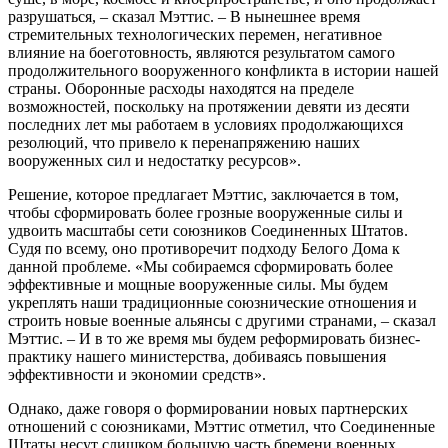
разрушаться, – сказал Мэттис. – В нынешнее время
стремительных технологических перемен, негативное
влияние на боеготовность, являются результатом самого
продолжительного вооруженного конфликта в истории нашей
страны. Оборонные расходы находятся на пределе
возможностей, поскольку на протяжении девяти из десяти
последних лет мы работаем в условиях продолжающихся
резолюций, что привело к перенапряжению наших
вооруженных сил и недостатку ресурсов».
Решение, которое предлагает Мэттис, заключается в том,
чтобы сформировать более грозные вооруженные силы и
удвоить масштабы сети союзников Соединенных Штатов.
Судя по всему, оно противоречит подходу Белого Дома к
данной проблеме. «Мы собираемся сформировать более
эффективные и мощные вооруженные силы. Мы будем
укреплять наши традиционные союзнические отношения и
строить новые военные альянсы с другими странами, – сказал
Мэттис. – И в то же время мы будем реформировать бизнес-
практику нашего министерства, добиваясь повышения
эффективности и экономии средств».
Однако, даже говоря о формировании новых партнерских
отношений с союзниками, Мэттис отметил, что Соединенные
Штаты несут слишком большую часть бремени военных