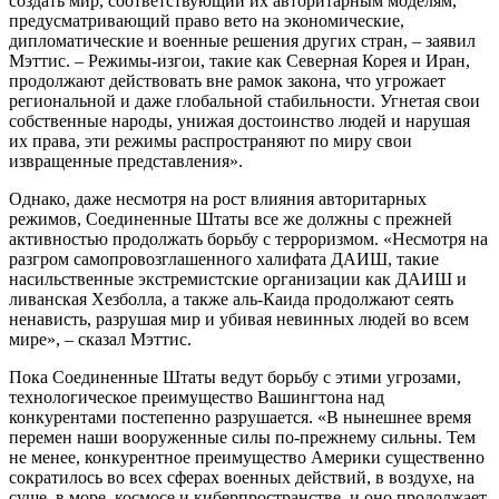
создать мир, соответствующий их авторитарным моделям,
предусматривающий право вето на экономические,
дипломатические и военные решения других стран, – заявил
Мэттис. – Режимы-изгои, такие как Северная Корея и Иран,
продолжают действовать вне рамок закона, что угрожает
региональной и даже глобальной стабильности. Угнетая свои
собственные народы, унижая достоинство людей и нарушая
их права, эти режимы распространяют по миру свои
извращенные представления».
Однако, даже несмотря на рост влияния авторитарных
режимов, Соединенные Штаты все же должны с прежней
активностью продолжать борьбу с терроризмом. «Несмотря на
разгром самопровозглашенного халифата ДАИШ, такие
насильственные экстремистские организации как ДАИШ и
ливанская Хезболла, а также аль-Каида продолжают сеять
ненависть, разрушая мир и убивая невинных людей во всем
мире», – сказал Мэттис.
Пока Соединенные Штаты ведут борьбу с этими угрозами,
технологическое преимущество Вашингтона над
конкурентами постепенно разрушается. «В нынешнее время
перемен наши вооруженные силы по-прежнему сильны. Тем
не менее, конкурентное преимущество Америки существенно
сократилось во всех сферах военных действий, в воздухе, на
суше, в море, космосе и киберпространстве, и оно продолжает