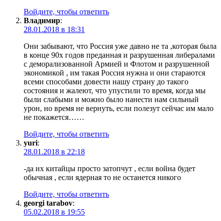
Войдите, чтобы ответить
Владимир
:
28.01.2018 в 18:31
Они забывают, что Россия уже давно не та ,которая была
в конце 90х годов преданная и разрушенная либералами
с деморализованной Армией и Флотом и разрушенной
экономикой , им такая Россия нужна и они стараются
всеми способами довести нашу страну до такого
состояния и жалеют, что упустили то время, когда мы
были слабыми и можно было нанести нам сильный
урон, но время не вернуть, если полезут сейчас им мало
не покажется……
Войдите, чтобы ответить
yuri
:
28.01.2018 в 22:18
-да их китайцы просто затопчут , если война будет
обычная , если ядерная то не останется никого
Войдите, чтобы ответить
georgi tarabov
:
05.02.2018 в 19:55