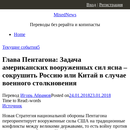
Skip to content
Вход
|
Регистрация
MixedNews
Переводы без рерайта и копипасты
Home
Текущие события
5
Глава Пентагона: Задача
американских вооруженных сил ясна –
сокрушить Россию или Китай в случае
военного столкновения
Перевод
Игорь Абрамов
Posted on
24.01.2018
23.01.2018
Time to Read:
-
words
Источник
Новая Стратегия национальной обороны Пентагона
переориентирует вооруженные силы США на традиционные
конфликты между великими державами, то есть войну против