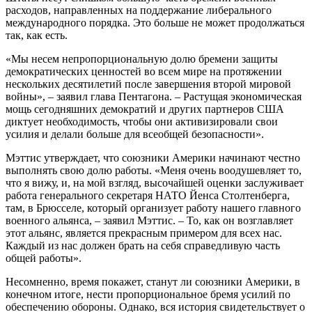
расходов, направленных на поддержание либерального
международного порядка. Это больше не может продолжаться
так, как есть.
«Мы несем непропорциональную долю бремени защиты
демократических ценностей во всем мире на протяжении
нескольких десятилетий после завершения второй мировой
войны», – заявил глава Пентагона. – Растущая экономическая
мощь сегодняшних демократий и других партнеров США
диктует необходимость, чтобы они активизировали свои
усилия и делали больше для всеобщей безопасности».
Мэттис утверждает, что союзники Америки начинают честно
выполнять свою долю работы. «Меня очень воодушевляет то,
что я вижу, и, на мой взгляд, высочайшей оценки заслуживает
работа генерального секретаря НАТО Йенса Столтенберга,
там, в Брюсселе, который организует работу нашего главного
военного альянса, – заявил Мэттис. – То, как он возглавляет
этот альянс, является прекрасным примером для всех нас.
Каждый из нас должен брать на себя справедливую часть
общей работы».
Несомненно, время покажет, станут ли союзники Америки, в
конечном итоге, нести пропорциональное бремя усилий по
обеспечению обороны. Однако, вся история свидетельствует о