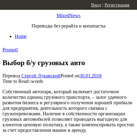
Skip to content
Вход
|
Регистрация
MixedNews
Переводы без рерайта и копипасты
Home
Promo
0
Выбор б/у грузовых авто
Перевод
Сергей Лукавский
Posted on
30.01.2018
Time to Read:
-
words
Собственный автопарк, который включает достаточное
количество единиц грузового транспорта, – залог удачного
развития бизнеса и регулярного получения хорошей прибыли
для предприятия, деятельность которого связана с
грузоперевозками. Наличие в собственности организации
грузовых автомобилей позволяет проводить выгодную для
клиентов ценовую политику, а также компенсировать простои
за счет предоставления машин в аренду.