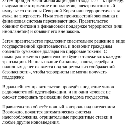
Затем пройдёт масштабная акция для отвода глаз – к примеру,
выдуманное вторжение инопланетян, электромагнитный
импульс со стороны Северной Кореи или террористическая
атака на энергосеть. Из-за этих происшествий экономика и
финансовая система переживают шок. Правительство
обвинит биткоин в финансовой поддержке террористов (или
инопланетян) и объявит его вне закона.
Затем правительство предложит спасительное решение в виде
государственной криптовалюты, и позволит гражданам
обменять бумажные доллары на цифровые токены. С
помощью токенов правительство будет отслеживать каждую
транзакцию. Использование биткоина, золота, серебра и
наличных денег окажется под запретом «из соображений
безопасности», чтобы террористы не могли получать
поддержку.
В дальнейшем правительство проведёт внедрение чипов
радиочастотной идентификации, и ни один человек не
сможет совершать транзакции без ведома государства.
Правительство обретёт полный контроль над населением.
Возможно, появится автоматическая система
налогообложения, отрицательные процентные ставки и
любые другие нововведения.