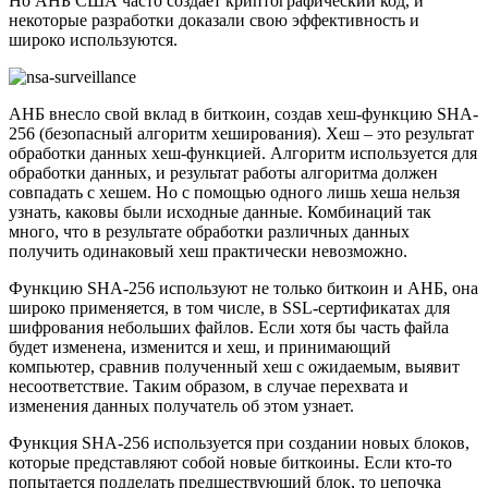
Но АНБ США часто создаёт криптографический код, и
некоторые разработки доказали свою эффективность и
широко используются.
АНБ внесло свой вклад в биткоин, создав хеш-функцию SHA-
256 (безопасный алгоритм хеширования). Хеш – это результат
обработки данных хеш-функцией. Алгоритм используется для
обработки данных, и результат работы алгоритма должен
совпадать с хешем. Но с помощью одного лишь хеша нельзя
узнать, каковы были исходные данные. Комбинаций так
много, что в результате обработки различных данных
получить одинаковый хеш практически невозможно.
Функцию SHA-256 используют не только биткоин и АНБ, она
широко применяется, в том числе, в SSL-сертификатах для
шифрования небольших файлов. Если хотя бы часть файла
будет изменена, изменится и хеш, и принимающий
компьютер, сравнив полученный хеш с ожидаемым, выявит
несоответствие. Таким образом, в случае перехвата и
изменения данных получатель об этом узнает.
Функция SHA-256 используется при создании новых блоков,
которые представляют собой новые биткоины. Если кто-то
попытается подделать предшествующий блок, то цепочка