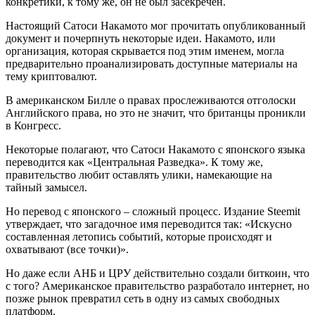
конкретики, к тому же, он не был засекречен.
Настоящий Сатоси Накамото мог прочитать опубликованный
документ и почерпнуть некоторые идеи. Накамото, или
организация, которая скрывается под этим именем, могла
предварительно проанализировать доступные материалы на
тему криптовалют.
В американском Билле о правах прослеживаются отголоски
Английского права, но это не значит, что британцы проникли
в Конгресс.
Некоторые полагают, что Сатоси Накамото с японского языка
переводится как «Центральная Разведка». К тому же,
правительство любит оставлять улики, намекающие на
тайный замысел.
Но перевод с японского – сложный процесс. Издание Steemit
утверждает, что загадочное имя переводится так: «Искусно
составленная летопись событий, которые происходят и
охватывают (все точки)».
Но даже если АНБ и ЦРУ действительно создали биткоин, что
с того? Американское правительство разработало интернет, но
позже рынок превратил сеть в одну из самых свободных
платформ.