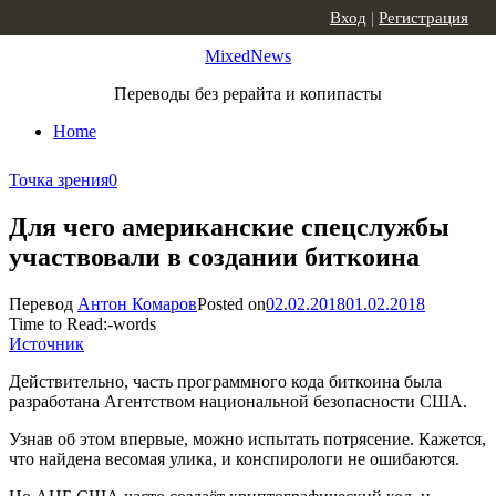
Skip to content
Вход
|
Регистрация
MixedNews
Переводы без рерайта и копипасты
Home
Точка зрения
0
Для чего американские спецслужбы
участвовали в создании биткоина
Перевод
Антон Комаров
Posted on
02.02.2018
01.02.2018
Time to Read:
-
words
Источник
Действительно, часть программного кода биткоина была
разработана Агентством национальной безопасности США.
Узнав об этом впервые, можно испытать потрясение. Кажется,
что найдена весомая улика, и конспирологи не ошибаются.